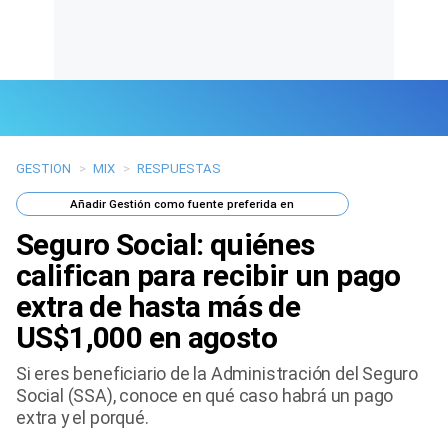
GESTION
>
MIX
>
RESPUESTAS
Últimas Noticias
Añadir
Gestión
como fuente preferida en
Mi Bolsillo
Seguro Social: quiénes
Respuestas
califican para recibir un pago
extra de hasta más de
Gente
US$1,000 en agosto
Vida Laboral
Si eres beneficiario de la Administración del Seguro
Social (SSA), conoce en qué caso habrá un pago
Tendencias Mix
extra y el porqué.
Sports