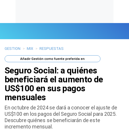
GESTION
>
MIX
>
RESPUESTAS
Últimas Noticias
Añadir
Gestión
como fuente preferida en
Mi Bolsillo
Seguro Social: a quiénes
Respuestas
beneficiará el aumento de
US$100 en sus pagos
Gente
mensuales
Vida Laboral
En octubre de 2024 se dará a conocer el ajuste de
US$100 en los pagos del Seguro Social para 2025.
Tendencias Mix
Descubre quiénes se beneficiarán de este
incremento mensual.
Sports