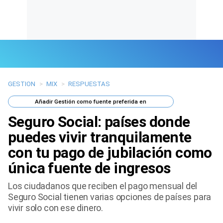
GESTION
>
MIX
>
RESPUESTAS
Últimas Noticias
Añadir
Gestión
como fuente preferida en
Mi Bolsillo
Seguro Social: países donde
Respuestas
puedes vivir tranquilamente
con tu pago de jubilación como
Gente
única fuente de ingresos
Vida Laboral
Los ciudadanos que reciben el pago mensual del
Seguro Social tienen varias opciones de países para
Tendencias Mix
vivir solo con ese dinero.
Sports