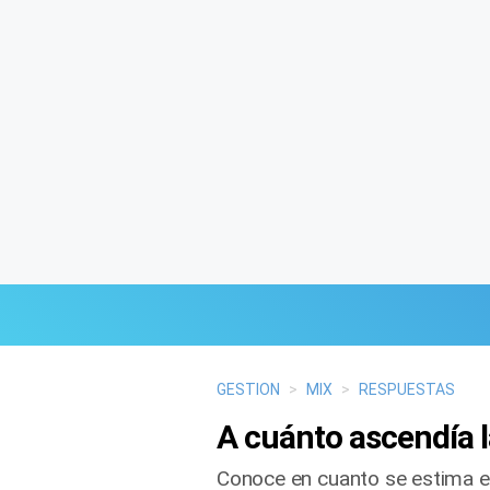
Últimas Noticias
GESTION
>
MIX
>
RESPUESTAS
A cuánto ascendía l
Mi Bolsillo
Conoce en cuanto se estima el 
Respuestas