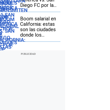
Diego FC por la
Leagues Cup 2026
en Estados Unidos
Boom salarial en
y México?
California: estas
son las ciudades
donde los
ingresos crecen
más rápido que la
inflación