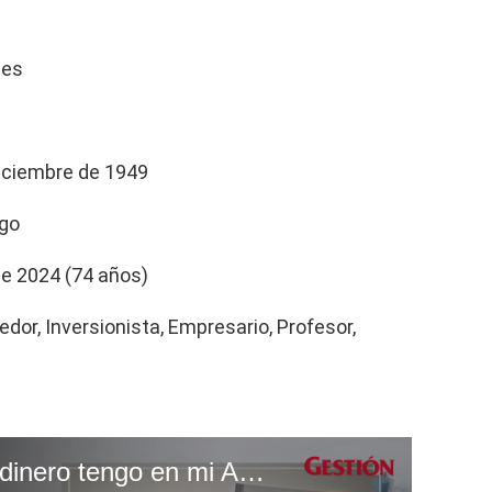
nes
diciembre de 1949
ago
 de 2024 (74 años)
edor, Inversionista, Empresario, Profesor,
¿Cómo saber cuánto dinero tengo en mi AFP?