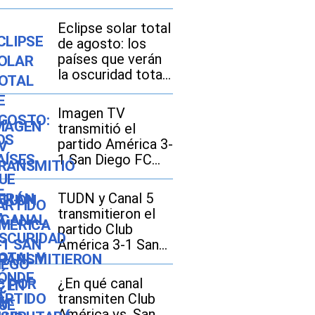
Eclipse solar total
de agosto: los
países que verán
la oscuridad total
y dónde se
disfrutará mejor
Imagen TV
transmitió el
partido América 3-
1 San Diego FC
por la Leagues
Cup 2026
TUDN y Canal 5
transmitieron el
partido Club
América 3-1 San
Diego FC por la
Leagues Cup 2026
¿En qué canal
transmiten Club
América vs. San