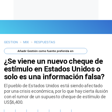
GESTION
>
MIX
>
RESPUESTAS
Últimas Noticias
Añadir
Gestión
como fuente preferida en
Mi Bolsillo
¿Se viene un nuevo cheque de
Respuestas
estímulo en Estados Unidos o
solo es una información falsa?
Gente
El pueblo de Estados Unidos está siendo afectado
Vida Laboral
por una crisis económica, por lo que hay cierta ilusión
con el rumor de un supuesto cheque de estímulo de
Tendencias Mix
US$6,400.
Sports