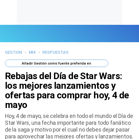
GESTION
>
MIX
>
RESPUESTAS
Últimas Noticias
Añadir
Gestión
como fuente preferida en
Mi Bolsillo
Rebajas del Día de Star Wars:
Respuestas
los mejores lanzamientos y
ofertas para comprar hoy, 4 de
Gente
mayo
Vida Laboral
Hoy, 4 de mayo, se celebra en todo el mundo el Día de
Star Wars, una fecha importante para todo fanático
Tendencias Mix
de la saga y motivo por el cual no debes dejar pasar
para aprovechar las mejores ofertas y lanzamientos.
Sports