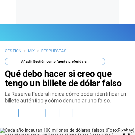
GESTION
>
MIX
>
RESPUESTAS
Últimas Noticias
Añadir
Gestión
como fuente preferida en
Mi Bolsillo
Qué debo hacer si creo que
Respuestas
tengo un billete de dólar falso
La Reserva Federal indica cómo poder identificar un
Gente
billete auténtico y cómo denunciar uno falso.
Vida Laboral
Tendencias Mix
Sports