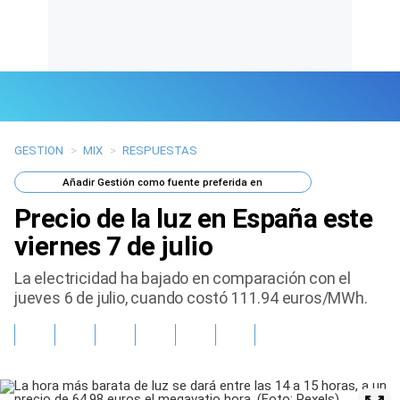
GESTION
>
MIX
>
RESPUESTAS
Últimas Noticias
Añadir
Gestión
como fuente preferida en
Mi Bolsillo
Precio de la luz en España este
Respuestas
viernes 7 de julio
La electricidad ha bajado en comparación con el
Gente
jueves 6 de julio, cuando costó 111.94 euros/MWh.
Vida Laboral
Tendencias Mix
Sports