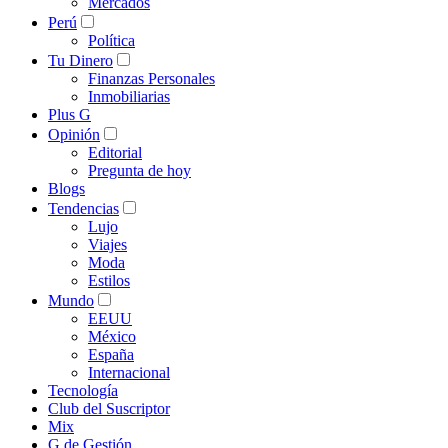
Mercados
Perú
Política
Tu Dinero
Finanzas Personales
Inmobiliarias
Plus G
Opinión
Editorial
Pregunta de hoy
Blogs
Tendencias
Lujo
Viajes
Moda
Estilos
Mundo
EEUU
México
España
Internacional
Tecnología
Club del Suscriptor
Mix
G de Gestión