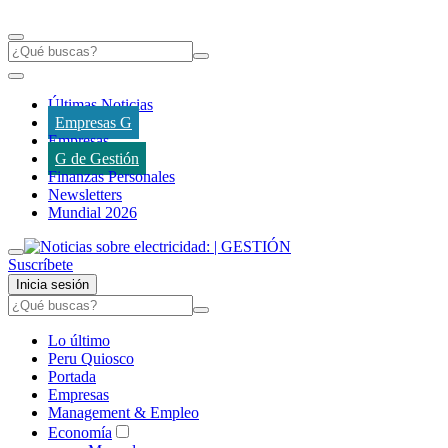
Últimas Noticias
Empresas G
Empresas
G de Gestión
Finanzas Personales
Newsletters
Mundial 2026
Suscríbete
Inicia sesión
Lo último
Peru Quiosco
Portada
Empresas
Management & Empleo
Economía