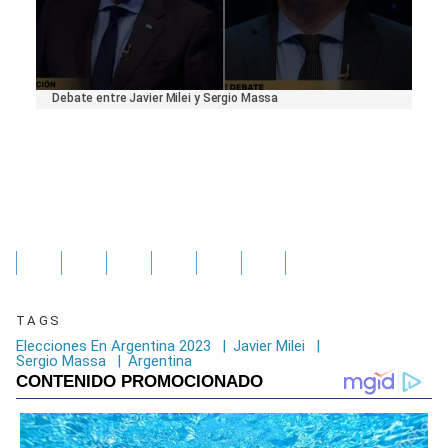
0
Debate entre Javier Milei y Sergio Massa
seconds
of
0
seconds
TAGS
Elecciones En Argentina 2023
|
Javier Milei
|
Sergio Massa
|
Argentina