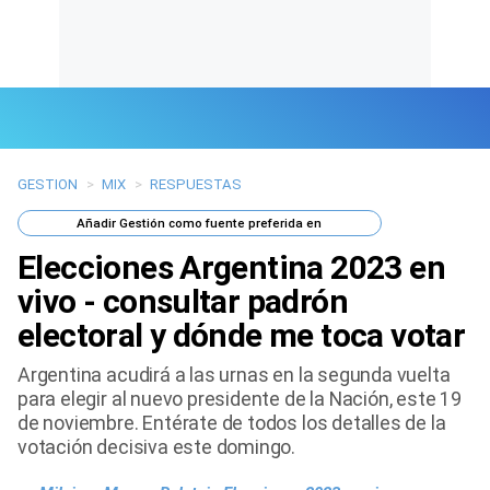
GESTION
>
MIX
>
RESPUESTAS
Últimas Noticias
Añadir
Gestión
como fuente preferida en
Mi Bolsillo
Elecciones Argentina 2023 en
Respuestas
vivo - consultar padrón
electoral y dónde me toca votar
Gente
Argentina acudirá a las urnas en la segunda vuelta
Vida Laboral
para elegir al nuevo presidente de la Nación, este 19
de noviembre. Entérate de todos los detalles de la
Tendencias Mix
votación decisiva este domingo.
Sports