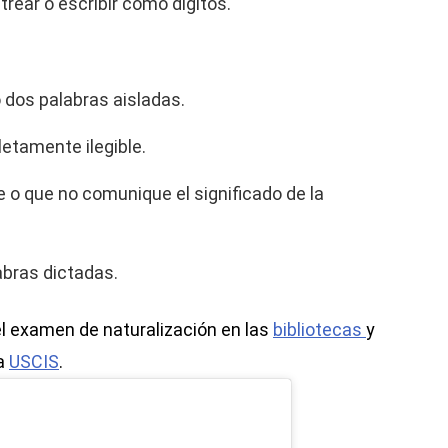
rear o escribir como dígitos.
o dos palabras aisladas.
etamente ilegible.
e o que no comunique el significado de la
abras dictadas.
l examen de naturalización en las
bibliotecas
y
na
USCIS
.