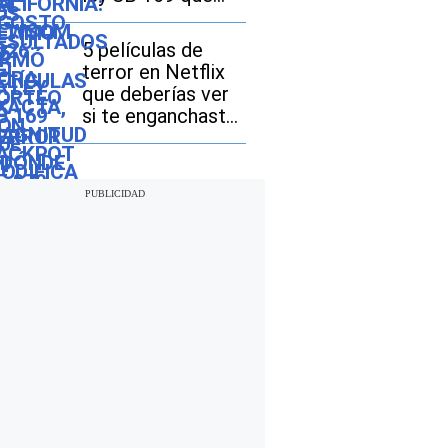
modifica el
acceso a las
5 películas de
licencias de
terror en Netflix
conducir
que deberías ver
si te enganchaste
con “The Last
House”