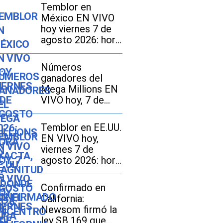
Temblor en
México EN VIVO
hoy viernes 7 de
agosto 2026: hora
exacta, magnitud y
dónde fue el
Números
epicentro del
ganadores del
último
Mega Millions EN
VIVO hoy, 7 de
agosto 2026: mira
los resultados del
Temblor en EE.UU.
sorteo con
EN VIVO hoy,
jackpot de $70
viernes 7 de
millones en EE.UU.
agosto 2026: hora
exacta, magnitud y
dónde fue el
Confirmado en
epicentro del
California:
último sismo
Newsom firmó la
ley SB 169 que