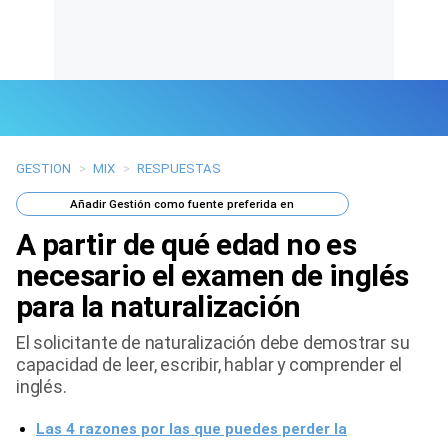
GESTION
>
MIX
>
RESPUESTAS
Últimas Noticias
Añadir
Gestión
como fuente preferida en
Mi Bolsillo
A partir de qué edad no es
Respuestas
necesario el examen de inglés
para la naturalización
Gente
El solicitante de naturalización debe demostrar su
Vida Laboral
capacidad de leer, escribir, hablar y comprender el
inglés.
Tendencias Mix
Las 4 razones por las que puedes perder la
Sports