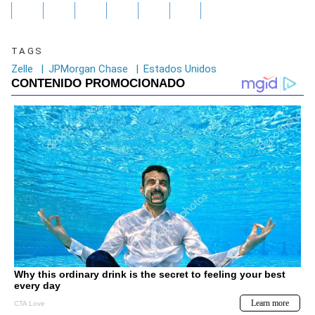
TAGS
Zelle
|
JPMorgan Chase
|
Estados Unidos