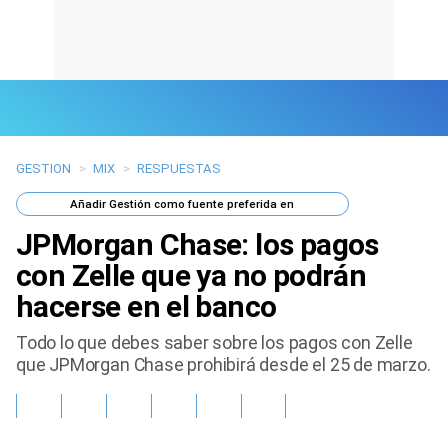
GESTION
>
MIX
>
RESPUESTAS
Últimas Noticias
Añadir
Gestión
como fuente preferida en
Mi Bolsillo
JPMorgan Chase: los pagos
Respuestas
con Zelle que ya no podrán
hacerse en el banco
Gente
Todo lo que debes saber sobre los pagos con Zelle
Vida Laboral
que JPMorgan Chase prohibirá desde el 25 de marzo.
Tendencias Mix
Sports