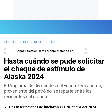
GESTION
>
MIX
>
RESPUESTAS
Últimas Noticias
Añadir
Gestión
como fuente preferida en
Mi Bolsillo
Hasta cuándo se pude solicitar
Respuestas
el cheque de estímulo de
Alaska 2024
Gente
El Programa de Dividendos del Fondo Permanente,
Vida Laboral
proveniente del petróleo, se reparte entre los
residentes del estado.
Tendencias Mix
Las inscripciones de iniciaron el 1 de enero del 2024
Sports