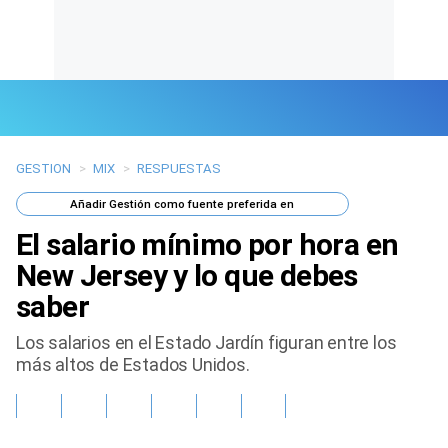
GESTION
>
MIX
>
RESPUESTAS
Últimas Noticias
Añadir
Gestión
como fuente preferida en
Mi Bolsillo
El salario mínimo por hora en
Respuestas
New Jersey y lo que debes
saber
Gente
Los salarios en el Estado Jardín figuran entre los
Vida Laboral
más altos de Estados Unidos.
Tendencias Mix
Sports