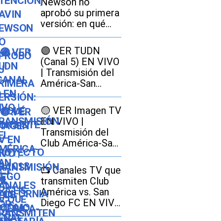
Newson no
aprobó su primera
versión: en qué
consiste el
proyecto SB 1013
🟣 VER TUDN
en California y
(Canal 5) EN VIVO
cómo afectaría a
| Transmisión del
los conductores
América-San
Diego GRATIS por
señal abierta
🟡 VER Imagen TV
EN VIVO |
Transmisión del
Club América-San
Diego FC GRATIS
por señal abierta
📺 Canales TV que
transmiten Club
América vs. San
Diego FC EN VIVO
EN GRATIS por la