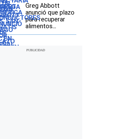
Leagues Cup 2026
Greg Abbott
anunció que plazo
para recuperar
alimentos
perdidos por
inundaciones en
Texas vencerá el
12 de agosto:
cómo realizar el
trámite si soy
beneficiario de
SNAP