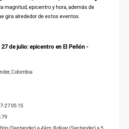
la magnitud, epicentro y hora, además de
e gira alrededor de estos eventos.
27 de julio: epicentro en El Peñón -
ander, Colombia
07-27 05.15
3.79
ñón (Santander) a 4 km, Bolívar (Santander) a 5