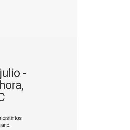
ulio -
hora,
C
 distintos
iano.