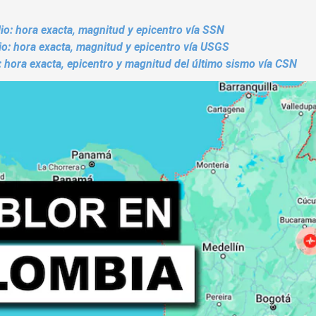
io: hora exacta, magnitud y epicentro vía SSN
io: hora exacta, magnitud y epicentro vía USGS
o: hora exacta, epicentro y magnitud del último sismo vía CSN