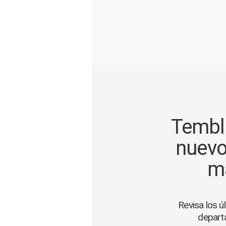
Gente
Vida Laboral
Tendencias Mix
Sports
Temblo
nuevo
ma
Revisa los ú
depart