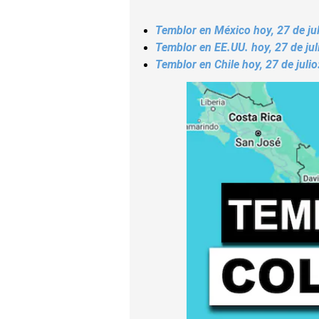
Temblor en México hoy, 27 de jul
Temblor en EE.UU. hoy, 27 de jul
Temblor en Chile hoy, 27 de juli