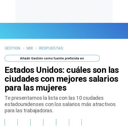
GESTION
>
MIX
>
RESPUESTAS
Últimas Noticias
Añadir
Gestión
como fuente preferida en
Mi Bolsillo
Estados Unidos: cuáles son las
Respuestas
ciudades con mejores salarios
para las mujeres
Gente
Te presentamos la lista con las 10 ciudades
Vida Laboral
estadounidenses con los salarios más atractivos
para las trabajadoras.
Tendencias Mix
Sports