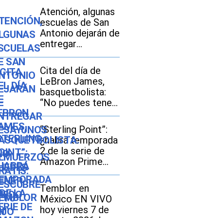
Atención, algunas
escuelas de San
Antonio dejarán de
entregar
desayunos y
almuerzos gratis:
Cita del día de
descubre si tu hijo
LeBron James,
seguirá con este
basquetbolista:
beneficio durante
“No puedes tener
el ciclo escolar
miedo al fracaso...
2026-2027
Es la única forma
“Sterling Point”:
de tener éxito”
¿habrá temporada
2 de la serie de
Amazon Prime
Video?
Temblor en
México EN VIVO
hoy viernes 7 de