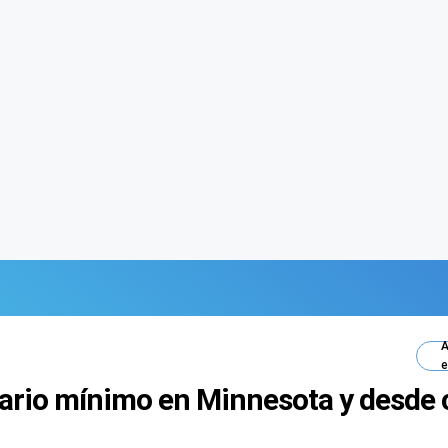
A
e
alario mínimo en Minnesota y desd