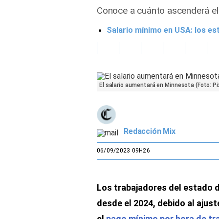
Conoce a cuánto ascenderá el 
Gente
Salario mínimo en USA: los es
Vida Laboral
Tendencias Mix
El salario aumentará en Minnesota (Foto: Pi
Sports
Redacción Mix
06/09/2023 09H26
Los trabajadores del estado 
desde el 2024, debido al ajust
el
pago mínimo por hora de tr