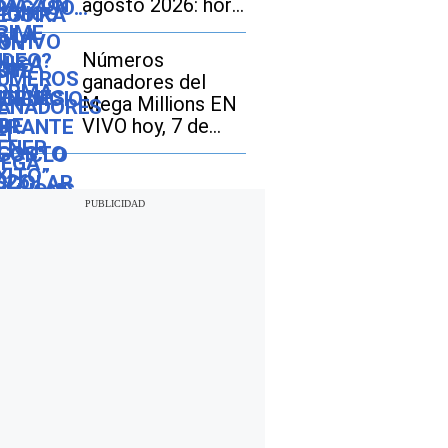
agosto 2026: hora
exacta, magnitud y
dónde fue el
Números
epicentro del
ganadores del
último
Mega Millions EN
VIVO hoy, 7 de
agosto 2026: mira
los resultados del
sorteo con
jackpot de $70
millones en EE.UU.