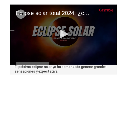
Eclipse solar total 2024: ¿cuándo, a qué hora y dónde se podrá ver el fenómeno astronómico?
0
El próximo eclipse solar ya ha comenzado generar grandes
seconds
sensaciones y expectativa.
of
1
minute,
57
seconds