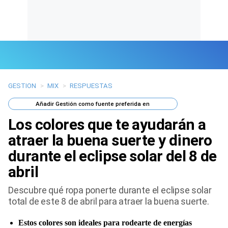
GESTION
>
MIX
>
RESPUESTAS
Últimas Noticias
Añadir
Gestión
como fuente preferida en
Mi Bolsillo
Los colores que te ayudarán a
Respuestas
atraer la buena suerte y dinero
durante el eclipse solar del 8 de
Gente
abril
Vida Laboral
Descubre qué ropa ponerte durante el eclipse solar
total de este 8 de abril para atraer la buena suerte.
Tendencias Mix
Estos colores son ideales para rodearte de energías
Sports