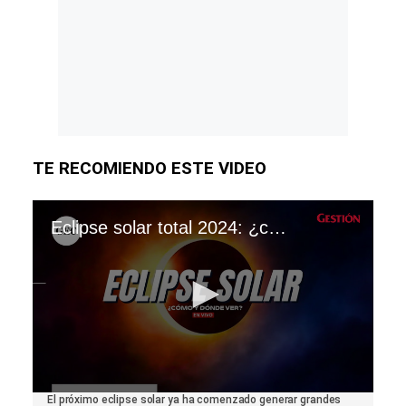
TE RECOMIENDO ESTE VIDEO
Eclipse solar total 2024: ¿cuándo, a qué hora y dónde se podrá ver el fenómeno astronómico?
0
El próximo eclipse solar ya ha comenzado generar grandes