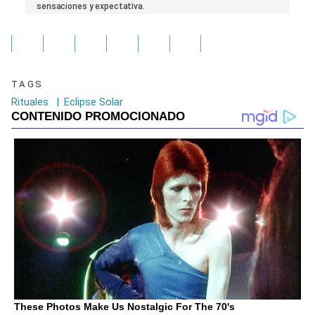
seconds
sensaciones y expectativa.
of
0
seconds
TAGS
Rituales
|
Eclipse Solar