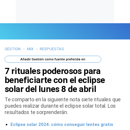
GESTION
>
MIX
>
RESPUESTAS
Últimas Noticias
Añadir
Gestión
como fuente preferida en
Mi Bolsillo
7 rituales poderosos para
Respuestas
beneficiarte con el eclipse
solar del lunes 8 de abril
Gente
Te comparto en la siguiente nota siete rituales que
Vida Laboral
puedes realizar durante el eclipse solar total. Los
resultados te sorprenderán.
Tendencias Mix
Eclipse solar 2024: cómo conseguir lentes gratis
Sports