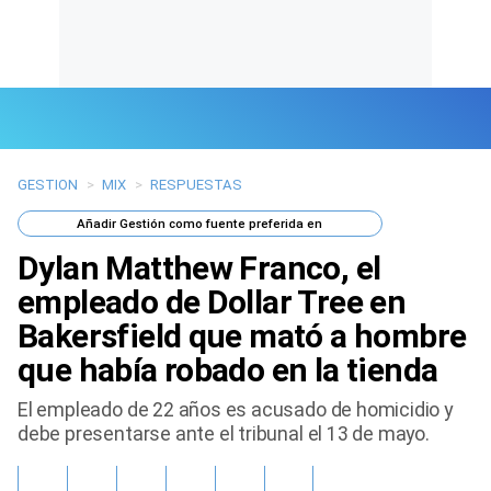
GESTION
>
MIX
>
RESPUESTAS
Últimas Noticias
Añadir
Gestión
como fuente preferida en
Mi Bolsillo
Dylan Matthew Franco, el
Respuestas
empleado de Dollar Tree en
Bakersfield que mató a hombre
Gente
que había robado en la tienda
Vida Laboral
El empleado de 22 años es acusado de homicidio y
debe presentarse ante el tribunal el 13 de mayo.
Tendencias Mix
Sports