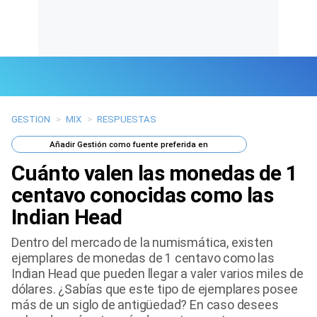
GESTION
>
MIX
>
RESPUESTAS
Últimas Noticias
Añadir
Gestión
como fuente preferida en
Mi Bolsillo
Cuánto valen las monedas de 1
Respuestas
centavo conocidas como las
Indian Head
Gente
Dentro del mercado de la numismática, existen
Vida Laboral
ejemplares de monedas de 1 centavo como las
Indian Head que pueden llegar a valer varios miles de
Tendencias Mix
dólares. ¿Sabías que este tipo de ejemplares posee
más de un siglo de antigüedad? En caso desees
Sports