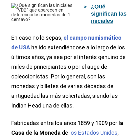
conocidas
¿Qué
como las
significan las
"Mercury"?
iniciales
“VDB” que
aparecen en
En caso no lo sepas,
el campo numismático
determinadas
de USA
ha ido extendiéndose a lo largo de los
monedas de 1
últimos años, ya sea por el interés genuino de
centavo?
miles de principiantes o por el auge de
coleccionistas. Por lo general, son las
monedas y billetes de varias décadas de
antigüedad las más solicitadas, siendo las
Indian Head una de ellas.
Fabricadas entre los años 1859 y 1909 por
la
Casa de la Moneda
de
los Estados Unidos
,