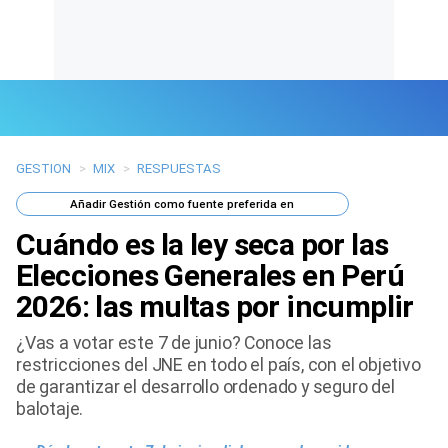
GESTION
>
MIX
>
RESPUESTAS
Últimas Noticias
Añadir
Gestión
como fuente preferida en
Mi Bolsillo
Cuándo es la ley seca por las
Respuestas
Elecciones Generales en Perú
2026: las multas por incumplir
Gente
¿Vas a votar este 7 de junio? Conoce las
Vida Laboral
restricciones del JNE en todo el país, con el objetivo
de garantizar el desarrollo ordenado y seguro del
Tendencias Mix
balotaje.
Sports