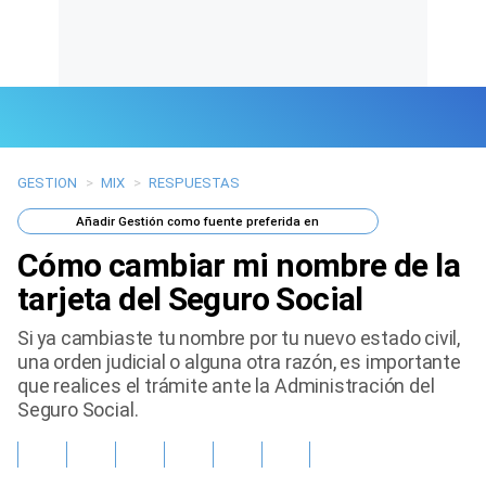
GESTION
>
MIX
>
RESPUESTAS
Últimas Noticias
Añadir
Gestión
como fuente preferida en
Mi Bolsillo
Cómo cambiar mi nombre de la
Respuestas
tarjeta del Seguro Social
Si ya cambiaste tu nombre por tu nuevo estado civil,
Gente
una orden judicial o alguna otra razón, es importante
que realices el trámite ante la Administración del
Vida Laboral
Seguro Social.
Tendencias Mix
Sports