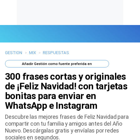
GESTION
>
MIX
>
RESPUESTAS
Últimas Noticias
Añadir
Gestión
como fuente preferida en
Mi Bolsillo
300 frases cortas y originales
Respuestas
de ¡Feliz Navidad! con tarjetas
bonitas para enviar en
Gente
WhatsApp e Instagram
Vida Laboral
Descubre las mejores frases de Feliz Navidad para
compartir con tu familia y amigos antes del Año
Tendencias Mix
Nuevo. Descárgalas gratis y envíalas por redes
sociales en segundos.
Sports