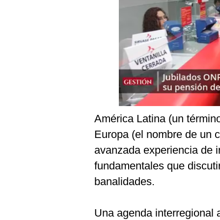
Podcast
Gestión TV
Videos
Fotogalerías
gestion.pe
América Latina (un término
¿quiénes
Europa (el nombre de un 
Somos?
avanzada experiencia de i
Términos
Y
fundamentales que discuti
Condiciones
banalidades.
Política
De
Privacidad
Una agenda interregional a
Politica