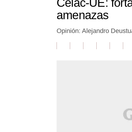
Celac-UE: fort
Finanzas Personales
amenazas
Inmobiliarias
Opinión: Alejandro Deustua
Plus G
Opinión
Editorial
Pregunta de hoy
Blogs
Tendencias
Lujo
Viajes
Moda