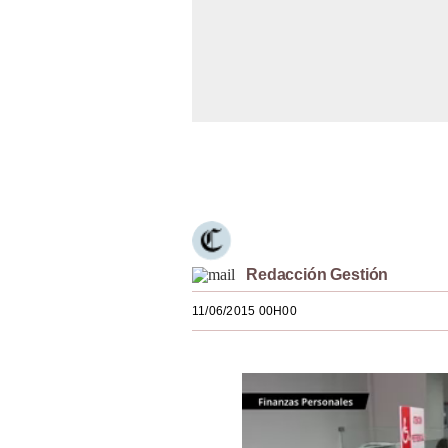
Estilos
Mundo
EEUU
México
Únete a nuestro canal
España
Internacional
Tecnología
Redacción Gestión
Club del Suscriptor
11/06/2015 00H00
Mix
G de Gestión
Notas Contratadas