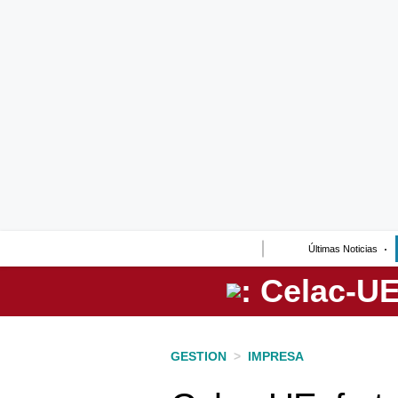
Lo último
Peru Quiosco
Portada
Empresas
Management & Empleo
Economía
Últimas Noticias
Mercados
Perú
Política
GESTION
>
IMPRESA
Tu Dinero