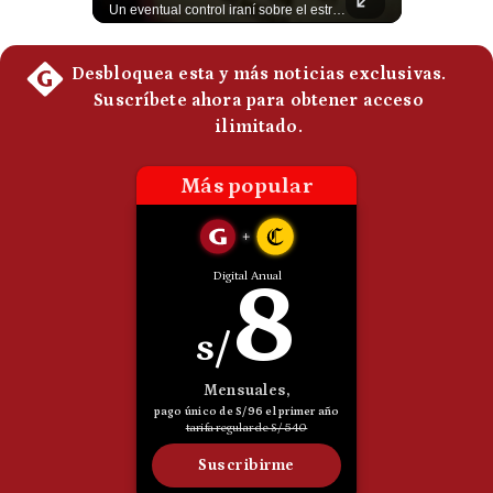
El internacionalista Roberto Heimovits señaló que Arabia Saudita posee armamento avanzado comprado por decenas de miles de millones de dólares. Sin embargo, recuerda que combatió durante siete años contra los hutíes sin conseguir derrotarlos, pese a la enorme diferencia de poder militar. #ArabiaSaudita #Hutíes #RobertoHeimovits #Geopolítica #Guerra #NoticiasInternacionales #Shorts 👉 Suscríbete y activa la campana para no perderte nuestro análisis diario. 🌎 Síguenos en nuestras redes sociales: 📌 Web oficial: https://gestion.pe/mundo/ 📌 LinkedIn: http://bit.ly/3HYIET0 📌 X (Twitter): http://bit.ly/4noZtX9 📌 TikTok: http://bit.ly/4evB6TO
Un eventual control iraní sobre el estrecho de Ormuz cambiaría radicalmente el equilibrio de poder, así lo explicó el analista Roberto Heimovits. Además, explicó que países como Arabia Saudita, Qatar, Emiratos Árabes Unidos, Irak y Kuwait dependen de esa ruta para exportar petróleo, gas y fertilizantes. #Geopolitica #Irán #EstrechoDeOrmuz #Petroleo #NoticiasInternacionales #RobertoHeimovits #Shorts 👉 Suscríbete y activa la campana para no perderte nuestro análisis diario. 🌎 Síguenos en nuestras redes sociales: 📌 Web oficial: https://gestion.pe/mundo/ 📌 LinkedIn: http://bit.ly/3HYIET0 📌 X (Twitter): http://bit.ly/4noZtX9 📌 TikTok: http://bit.ly/4evB6TO
Politica
De
Cookies
Preguntas
Frecuentes