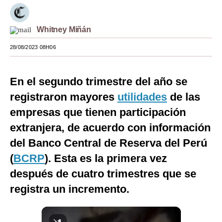
Moda
Whitney Miñán
Estilos
28/08/2023 08H06
Mundo
EEUU
En el segundo trimestre del año se
México
registraron mayores
utilidades
de las
empresas que tienen participación
España
extranjera, de acuerdo con información
Internacional
del Banco Central de Reserva del Perú
Tecnología
(
BCRP
). Esta es la primera vez
después de cuatro trimestres que se
Club del Suscriptor
registra un incremento.
Mix
G de Gestión