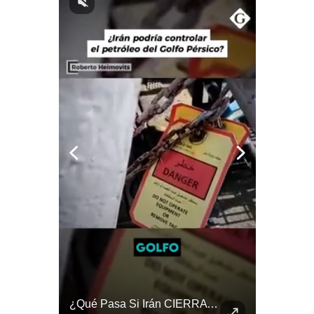
Notas Contratadas
Podcast
Gestión TV
Videos
Fotogalerías
gestion.pe
¿quiénes
Somos?
Términos
Y
Condiciones
Política
De
El FRACASO Militar Más Caro De Medio Oriente | #radar24
¿Qué Pasa Si Irán CIERRA El Estrecho De Ormuz? | #radar24
Privacidad