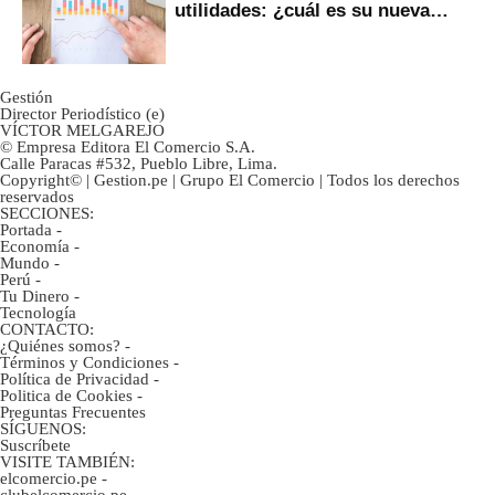
utilidades: ¿cuál es su nueva
inversión clave?
Gestión
Director Periodístico (e)
VÍCTOR MELGAREJO
© Empresa Editora El Comercio S.A.
Calle Paracas #532, Pueblo Libre, Lima.
Copyright© | Gestion.pe | Grupo El Comercio | Todos los derechos
reservados
SECCIONES:
Portada
-
Economía
-
Mundo
-
Perú
-
Tu Dinero
-
Tecnología
CONTACTO:
¿Quiénes somos?
-
Términos y Condiciones
-
Política de Privacidad
-
Politica de Cookies
-
Preguntas Frecuentes
SÍGUENOS:
Suscríbete
VISITE TAMBIÉN:
elcomercio.pe
-
clubelcomercio.pe
-