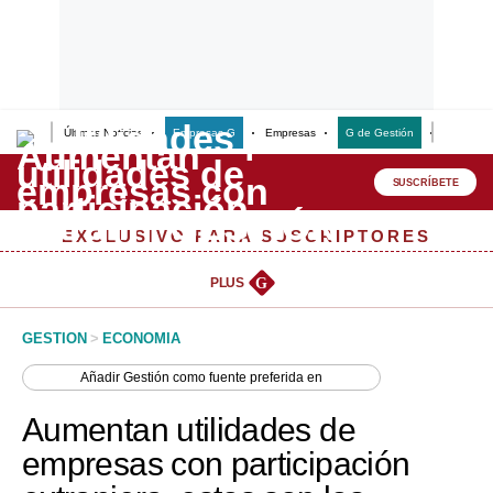
Últimas Noticias
Empresas G
Empresas
G de Gestión
Finanzas
Lo último
Peru Quiosco
SUSCRÍBETE
Portada
EXCLUSIVO PARA SUSCRIPTORES
Empresas
PLUS
G
Management & Empleo
GESTION
>
ECONOMIA
Economía
Añadir
Gestión
como fuente preferida en
Mercados
Aumentan utilidades de
Perú
empresas con participación
Política