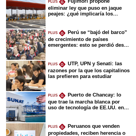
Fujimori propone
PLUS
G
eliminar ley que puso en jaque
peajes: ¿qué implicaría los
usuarios?
Perú se “bajó del barco”
PLUS
G
de crecimiento de países
emergentes: esto se perdió desde
2022
UTP, UPN y Senati: las
PLUS
G
razones por la que los capitalinos
las prefieren para estudiar
Puerto de Chancay: lo
PLUS
G
que trae la marcha blanca por
uso de tecnología de EE.UU. en
mercancías
Peruanos que venden
PLUS
G
propiedades, reciben herencia o