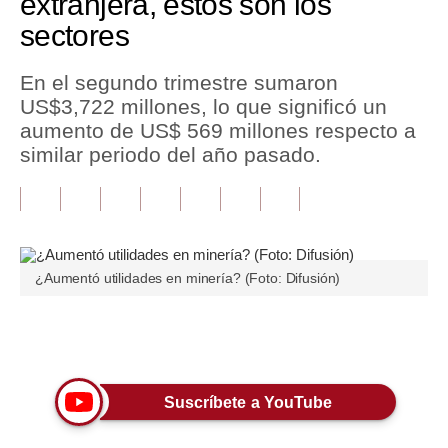
extranjera, estos son los
sectores
Tu Dinero
Finanzas Personales
En el segundo trimestre sumaron
US$3,722 millones, lo que significó un
Inmobiliarias
aumento de US$ 569 millones respecto a
similar periodo del año pasado.
Plus G
Opinión
Editorial
Pregunta de hoy
¿Aumentó utilidades en minería? (Foto: Difusión)
Blogs
Únete a nuestro canal
Tendencias
Lujo
Suscríbete a YouTube
Viajes