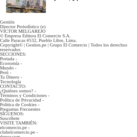
marcan urgentes?
Gestión
Director Periodístico (e)
VÍCTOR MELGAREJO
© Empresa Editora El Comercio S.A.
Calle Paracas #532, Pueblo Libre, Lima.
Copyright© | Gestion.pe | Grupo El Comercio | Todos los derechos
reservados
SECCIONES:
Portada
-
Economía
-
Mundo
-
Perú
-
Tu Dinero
-
Tecnología
CONTACTO:
¿Quiénes somos?
-
Términos y Condiciones
-
Política de Privacidad
-
Politica de Cookies
-
Preguntas Frecuentes
SÍGUENOS:
Suscríbete
VISITE TAMBIÉN:
elcomercio.pe
-
clubelcomercio.pe
-
depor.com
-