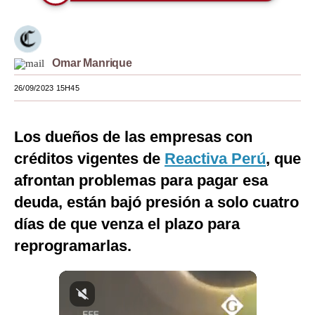
Moda
Estilos
Omar Manrique
Mundo
26/09/2023 15H45
EEUU
México
Los dueños de las empresas con
créditos vigentes de
Reactiva Perú
, que
España
afrontan problemas para pagar esa
Internacional
deuda, están bajó presión a solo cuatro
Tecnología
días de que venza el plazo para
reprogramarlas.
Club del Suscriptor
Mix
G de Gestión