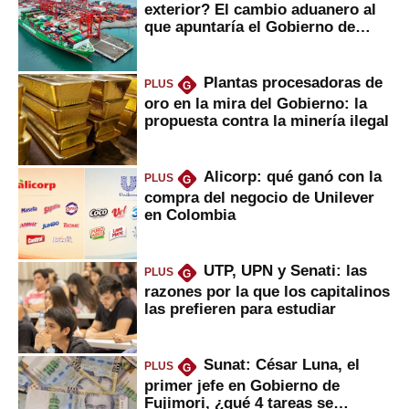
exterior? El cambio aduanero al
que apuntaría el Gobierno de
Fujimori
Plantas procesadoras de
PLUS
G
oro en la mira del Gobierno: la
propuesta contra la minería ilegal
Alicorp: qué ganó con la
PLUS
G
compra del negocio de Unilever
en Colombia
UTP, UPN y Senati: las
PLUS
G
razones por la que los capitalinos
las prefieren para estudiar
Sunat: César Luna, el
PLUS
G
primer jefe en Gobierno de
Fujimori, ¿qué 4 tareas se