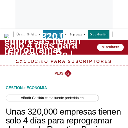
Últimas Noticias
Empresas G
Empresas
G de Gestión
Finanzas
Lo último
Peru Quiosco
SUSCRÍBETE
Portada
EXCLUSIVO PARA SUSCRIPTORES
Empresas
PLUS
G
Management & Empleo
GESTION
>
ECONOMIA
Economía
Añadir
Gestión
como fuente preferida en
Mercados
Unas 320,000 empresas tienen
Perú
solo 4 días para reprogramar
Política