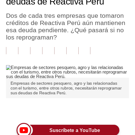
deudas de Reactiva Perú
Tu Dinero
Dos de cada tres empresas que tomaron
créditos de Reactiva Perú aún mantienen
Finanzas Personales
esa deuda pendiente. ¿Qué pasará si no
Inmobiliarias
los reprograman?
Plus G
Opinión
Editorial
Empresas de sectores pesquero, agro y las relacionadas
Pregunta de hoy
con el turismo, entre otros rubros, necesitarán reprogramar
sus deudas de Reactiva Perú.
Blogs
Tendencias
Únete a nuestro canal
Lujo
Suscríbete a YouTube
Viajes