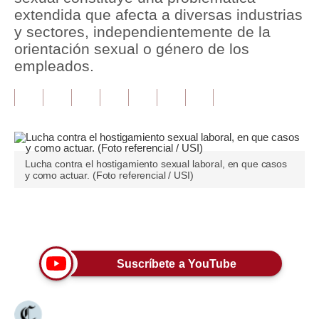
extendida que afecta a diversas industrias
Tu Dinero
y sectores, independientemente de la
orientación sexual o género de los
Finanzas Personales
empleados.
Inmobiliarias
Plus G
Opinión
Lucha contra el hostigamiento sexual laboral, en que casos
Editorial
y como actuar. (Foto referencial / USI)
Pregunta de hoy
Únete a nuestro canal
Blogs
Tendencias
Suscríbete a YouTube
Lujo
Viajes