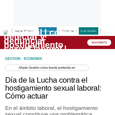
Últimas Noticias
Empresas G
Empresas
G de Gestión
Finanzas
Lo último
Peru Quiosco
SUSCRÍBETE
Portada
GESTION
>
ECONOMIA
Empresas
Añadir
Gestión
como fuente preferida en
Management & Empleo
Día de la Lucha contra el
Economía
hostigamiento sexual laboral:
Cómo actuar
Mercados
Perú
En el ámbito laboral, el hostigamiento
sexual constituye una problemática
Política