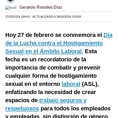
Gerardo Rosales Diaz
Moda
27/02/2024 18H42
- ACTUALIZADO A 28/02/2024 07H28
Estilos
Mundo
Hoy 27 de febrero se conmemora el
Día
EEUU
de la Lucha contra el Hostigamiento
México
Sexual en el Ámbito Laboral
. Esta
fecha es un recordatorio de la
España
importancia de combatir y prevenir
Internacional
cualquier forma de hostigamiento
Tecnología
sexual en el entorno
laboral
(ASL),
enfatizando la necesidad de crear
Club del Suscriptor
espacios de
trabajo seguros y
Mix
respetuosos
para todos los empleados
G de Gestión
y empleadas, sin distinción de género,