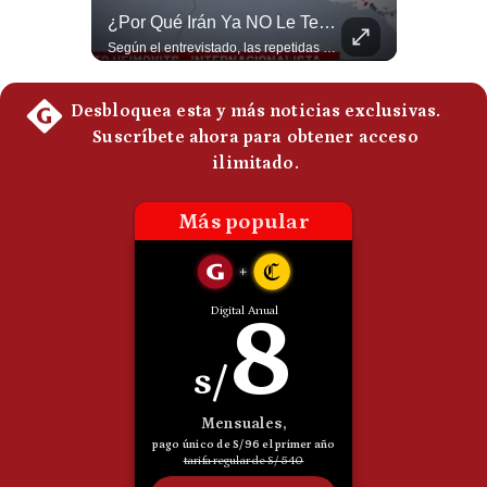
Netanyahu RECHAZA El Plan De Trump Para Gaza | Gestión Mundo
¿Por Qué Irán Ya NO Le Teme A Donald Trump? | #radar24
Politica
De
El primer ministro israelí, Benjamín Netanyahu, aclaró que Israel NO ha aceptado la propuesta respaldada por Estados Unidos sobre el futuro y la desmilitarización de Gaza. ¿Se rompe la alianza estratégica entre Washington y Tel Aviv? #Netanyahu #Israel #Trump #Gaza #EstadosUnidos #Geopolitica #NoticiasInternacionales #Shorts 👉 Suscríbete y activa la campana para no perderte nuestro análisis diario. 🌎 Síguenos en nuestras redes sociales: 📌 Web oficial: https://gestion.pe/mundo/ 📌 LinkedIn: http://bit.ly/3HYIET0 📌 X (Twitter): http://bit.ly/4noZtX9 📌 TikTok: http://bit.ly/4evB6TO
Según el entrevistado, las repetidas amenazas de Donald Trump y sus posteriores retrocesos habrían reducido su credibilidad ante Irán. Los nuevos sectores radicales iraníes interpretarían esta conducta como una señal de debilidad y considerarían que resistir durante meses frente a Estados Unidos ya representa una victoria. #DonaldTrump #Irán #EstadosUnidos #Geopolitica #NoticiasInternacionales #Shorts #MedioOriente 👉 Suscríbete y activa la campana para no perderte nuestro análisis diario. 🌎 Síguenos en nuestras redes sociales: 📌 Web oficial: https://gestion.pe/mundo/ 📌 LinkedIn: http://bit.ly/3HYIET0 📌 X (Twitter): http://bit.ly/4noZtX9 📌 TikTok: http://bit.ly/4evB6TO
Cookies
Preguntas
Frecuentes