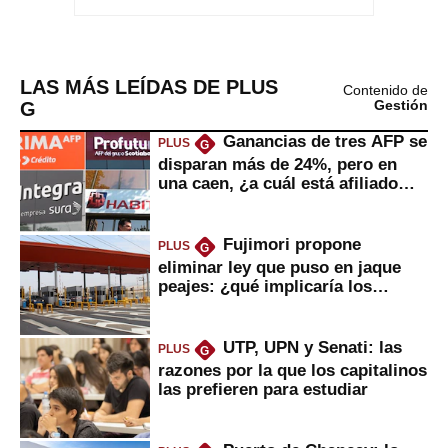
LAS MÁS LEÍDAS DE PLUS
Contenido de
G
Gestión
Ganancias de tres AFP se
PLUS
G
disparan más de 24%, pero en
una caen, ¿a cuál está afiliado
usted?
Fujimori propone
PLUS
G
eliminar ley que puso en jaque
peajes: ¿qué implicaría los
usuarios?
UTP, UPN y Senati: las
PLUS
G
razones por la que los capitalinos
las prefieren para estudiar