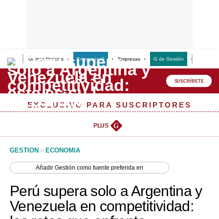
Últimas Noticias
Empresas G
Empresas
G de Gestión
Finanzas
Lo último
Peru Quiosco
SUSCRÍBETE
Portada
EXCLUSIVO PARA SUSCRIPTORES
Empresas
PLUS
G
Management & Empleo
GESTION
>
ECONOMIA
Economía
Añadir
Gestión
como fuente preferida en
Mercados
Perú supera solo a Argentina y
Perú
Venezuela en competitividad:
Política