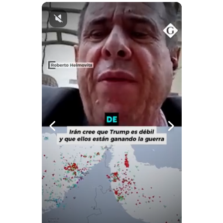
Notas Contratadas
Podcast
Gestión TV
Videos
Fotogalerías
gestion.pe
¿quiénes
Somos?
Términos
Y
Condiciones
Política
De
Privacidad