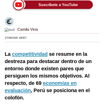
Suscríbete a YouTube
Moda
Estilos
Mundo
Camila Vera
EEUU
17/06/2025 16H07
México
La
competitividad
se resume en la
España
destreza para destacar dentro de un
Internacional
entorno donde existen pares que
Tecnología
persiguen los mismos objetivos. Al
Club del Suscriptor
respecto, de 69
economías en
evaluación
, Perú se posiciona en el
Mix
colofón.
G de Gestión