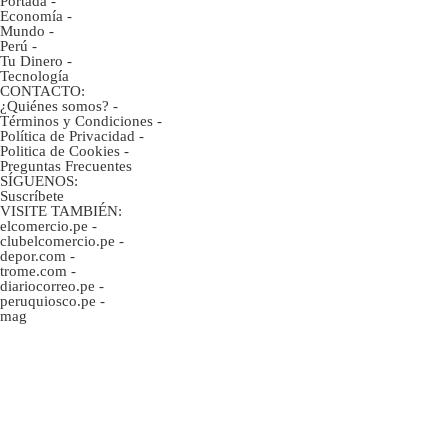
Portada
-
Economía
-
Mundo
-
Perú
-
Tu Dinero
-
Tecnología
CONTACTO:
¿Quiénes somos?
-
Términos y Condiciones
-
Política de Privacidad
-
Politica de Cookies
-
Preguntas Frecuentes
SÍGUENOS:
Suscríbete
VISITE TAMBIÉN:
elcomercio.pe
-
clubelcomercio.pe
-
depor.com
-
trome.com
-
diariocorreo.pe
-
peruquiosco.pe
-
mag