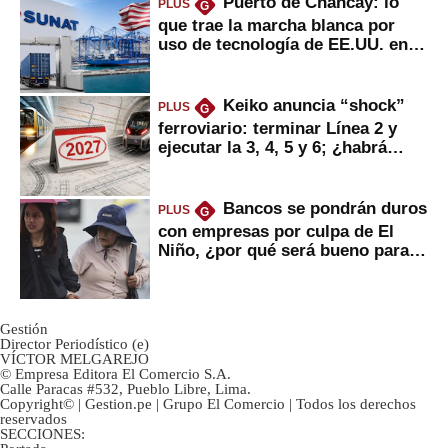
Puerto de Chancay: lo
PLUS
G
que trae la marcha blanca por
uso de tecnología de EE.UU. en
mercancías
Keiko anuncia “shock”
PLUS
G
ferroviario: terminar Línea 2 y
ejecutar la 3, 4, 5 y 6; ¿habrá
avances?
Bancos se pondrán duros
PLUS
G
con empresas por culpa de El
Niño, ¿por qué será bueno para
ahorristas?
Gestión
Director Periodístico (e)
VÍCTOR MELGAREJO
© Empresa Editora El Comercio S.A.
Calle Paracas #532, Pueblo Libre, Lima.
Copyright© | Gestion.pe | Grupo El Comercio | Todos los derechos
reservados
SECCIONES: