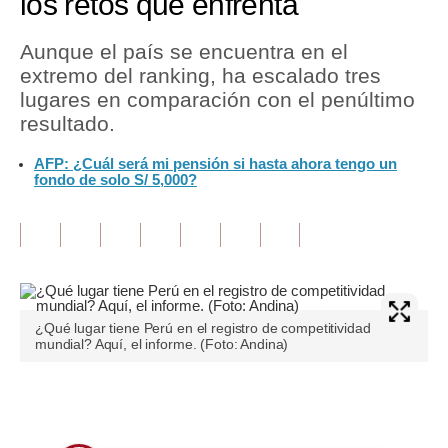
los retos que enfrenta
Tu Dinero
Aunque el país se encuentra en el
extremo del ranking, ha escalado tres
Finanzas Personales
lugares en comparación con el penúltimo
Inmobiliarias
resultado.
Plus G
AFP: ¿Cuál será mi pensión si hasta ahora tengo un
fondo de solo S/ 5,000?
Opinión
Editorial
Pregunta de hoy
Blogs
¿Qué lugar tiene Perú en el registro de competitividad
mundial? Aquí, el informe. (Foto: Andina)
Tendencias
Lujo
Únete a nuestro canal
Viajes