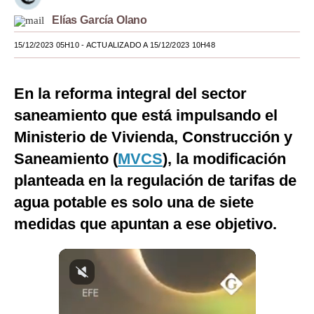
Elías García Olano
Moda
15/12/2023 05H10
- ACTUALIZADO A 15/12/2023 10H48
Estilos
Mundo
En la reforma integral del sector
EEUU
saneamiento que está impulsando el
México
Ministerio de Vivienda, Construcción y
Saneamiento (
MVCS
), la modificación
España
planteada en la regulación de tarifas de
Internacional
agua potable es solo una de siete
Tecnología
medidas que apuntan a ese objetivo.
Club del Suscriptor
Mix
G de Gestión