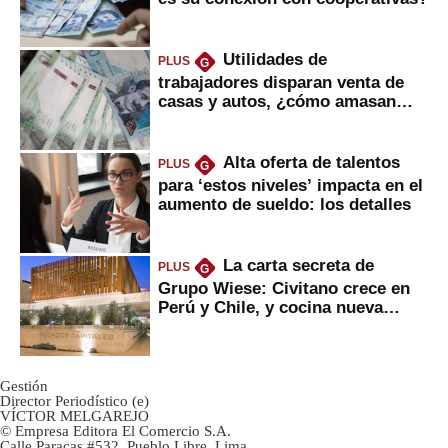
Utilidades de
PLUS
G
trabajadores disparan venta de
casas y autos, ¿cómo amasan
tanta liquidez?
Alta oferta de talentos
PLUS
G
para ‘estos niveles’ impacta en el
aumento de sueldo: los detalles
La carta secreta de
PLUS
G
Grupo Wiese: Civitano crece en
Perú y Chile, y cocina nueva
marca
Gestión
Director Periodístico (e)
VÍCTOR MELGAREJO
© Empresa Editora El Comercio S.A.
Calle Paracas #532, Pueblo Libre, Lima.