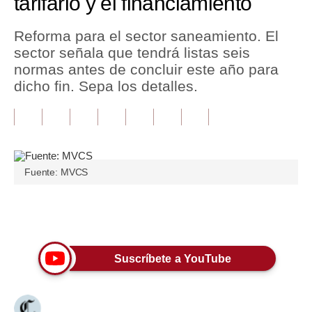
tarifario y el financiamiento
Tu Dinero
Reforma para el sector saneamiento. El
sector señala que tendrá listas seis
Finanzas Personales
normas antes de concluir este año para
Inmobiliarias
dicho fin. Sepa los detalles.
Plus G
Opinión
Editorial
Fuente: MVCS
Pregunta de hoy
Únete a nuestro canal
Blogs
Tendencias
Suscríbete a YouTube
Lujo
Viajes