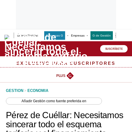
Últimas Noticias
Empresas G
Empresas
G de Gestión
Finanzas
Lo último
Peru Quiosco
SUSCRÍBETE
Portada
EXCLUSIVO PARA SUSCRIPTORES
Empresas
PLUS
G
Management & Empleo
GESTION
>
ECONOMIA
Economía
Añadir
Gestión
como fuente preferida en
Mercados
Pérez de Cuéllar: Necesitamos
Perú
sincerar todo el esquema
Política