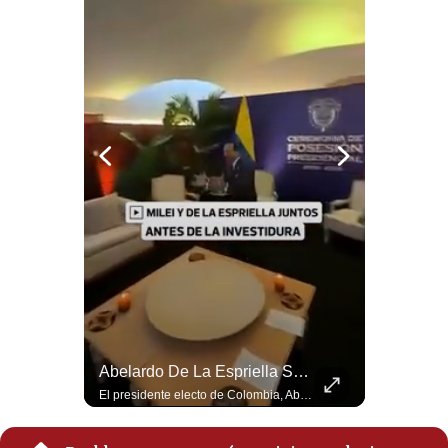
Notas Contratadas
Podcast
Gestión TV
Videos
Fotogalerías
gestion.pe
¿quiénes
Somos?
Términos
Y
La Frontera Española Colapsa ¿Qué Está Pasando En Ceuta? | Gestión Mundo
Abelardo De La Espriella Se Reúne Con Javier Milei En Cali | Gestión Mundo
Condiciones
La madrugada del 30 de julio de 2026 marcó un antes y un después en el Estrecho de Gibraltar. En cuestión de horas, cerca de 72.000 migrantes marroquíes ingresaron al territorio español de Ceuta, desbordando por completo a una ciudad de apenas 85.000 habitantes. En este video, explicamos los detalles de la emergencia humana y las ramificaciones geopolíticas del conflicto: la trampa de los rumores en redes sociales, el rol de Marruecos, el acercamiento de España a Argelia y la respuesta de la Unión Europea ante las amenazas de suspensión del Tratado Schengen. #Ceuta #España #Marruecos #Geopolitica #PedroSanchez #NoticiasInternacionales #Schengen #Europa #CrisisMigratoria 👉 Suscríbete y activa la campana para no perderte nuestro análisis diario. 🌎 Síguenos en nuestras redes sociales: 📌 Web oficial: https://gestion.pe/mundo/ 📌 LinkedIn: http://bit.ly/3HYIET0 📌 X (Twitter): http://bit.ly/4noZtX9 📌 TikTok: http://bit.ly/4evB6TO
El presidente electo de Colombia, Abelardo de la Espriella, sostuvo una reunión bilateral en Cali con el mandatario argentino Javier Milei. El encuentro se dio pocas horas antes de la ceremonia de investidura presidencial para el periodo 2026-2030, marcando el inicio de una nueva alianza estratégica regional. #DeLaEspriella #JavierMilei #Colombia #Argentina #PoliticaLatina #Shorts 👉 Suscríbete y activa la campana para no perderte nuestro análisis diario. 🌎 Síguenos en nuestras redes sociales: 📌 Web oficial: https://gestion.pe/mundo/ 📌 LinkedIn: http://bit.ly/3HYIET0 📌 X (Twitter): http://bit.ly/4noZtX9 📌 TikTok: http://bit.ly/4evB6TO
Política
De
Privacidad