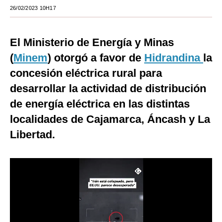
26/02/2023 10H17
Moda
Estilos
El Ministerio de Energía y Minas
Mundo
(
Minem
) otorgó a favor de
Hidrandina
la
concesión eléctrica rural para
EEUU
desarrollar la actividad de distribución
México
de energía eléctrica en las distintas
España
localidades de Cajamarca, Áncash y La
Libertad.
Internacional
Tecnología
Club del Suscriptor
Mix
G de Gestión