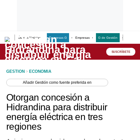
Últimas Noticias
Empresas G
Empresas
G de Gestión
Finanzas
Lo último
Peru Quiosco
SUSCRÍBETE
Portada
GESTION
>
ECONOMIA
Empresas
Añadir
Gestión
como fuente preferida en
Management & Empleo
Otorgan concesión a
Economía
Hidrandina para distribuir
energía eléctrica en tres
Mercados
regiones
Perú
Política