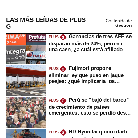
LAS MÁS LEÍDAS DE PLUS
Contenido de
G
Gestión
Ganancias de tres AFP se
PLUS
G
disparan más de 24%, pero en
una caen, ¿a cuál está afiliado
usted?
Fujimori propone
PLUS
G
eliminar ley que puso en jaque
peajes: ¿qué implicaría los
usuarios?
Perú se “bajó del barco”
PLUS
G
de crecimiento de países
emergentes: esto se perdió desde
2022
HD Hyundai quiere darle
PLUS
G