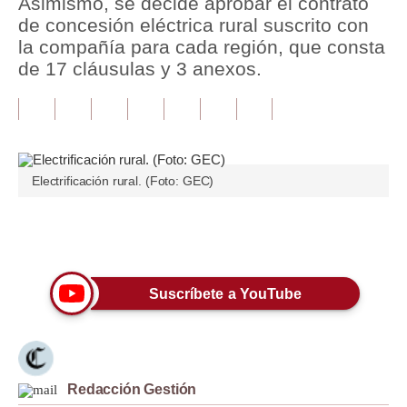
Asimismo, se decide aprobar el contrato
de concesión eléctrica rural suscrito con
Tu Dinero
la compañía para cada región, que consta
de 17 cláusulas y 3 anexos.
Finanzas Personales
Inmobiliarias
Plus G
Opinión
Electrificación rural. (Foto: GEC)
Editorial
Únete a nuestro canal
Pregunta de hoy
Blogs
Suscríbete a YouTube
Tendencias
Lujo
Redacción Gestión
Viajes