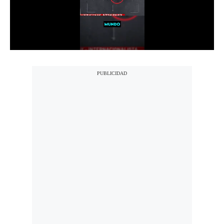
Notas Contratadas
Podcast
Gestión TV
Videos
Fotogalerías
gestion.pe
¿quiénes
Somos?
Términos
Y
Condiciones
Política
De
Privacidad