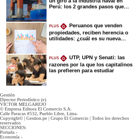
un giro a la industria naval en
Perú: los 2 grandes pasos que
daría
Peruanos que venden
PLUS
G
propiedades, reciben herencia o
utilidades: ¿cuál es su nueva
inversión clave?
UTP, UPN y Senati: las
PLUS
G
razones por la que los capitalinos
las prefieren para estudiar
Gestión
Director Periodístico (e)
VÍCTOR MELGAREJO
© Empresa Editora El Comercio S.A.
Calle Paracas #532, Pueblo Libre, Lima.
Copyright© | Gestion.pe | Grupo El Comercio | Todos los derechos
reservados
SECCIONES:
Portada
-
Economía
-