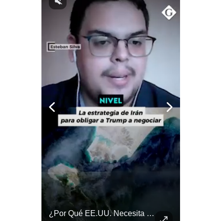
Notas Contratadas
Podcast
Gestión TV
Videos
Fotogalerías
gestion.pe
¿quiénes
Somos?
Términos
Y
Condiciones
Política
De
¿Irán Se Está Convirtiendo En Un Régimen Militar? | #radar24
¿Por Qué EE.UU. Necesita Desesperadamente Al Golfo? | Gestión Mundo
Privacidad