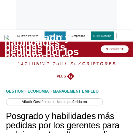
Últimas Noticias
Empresas G
Empresas
G de Gestión
Finanzas
Lo último
Peru Quiosco
SUSCRÍBETE
Portada
EXCLUSIVO PARA SUSCRIPTORES
Empresas
PLUS
G
Management & Empleo
GESTION
>
ECONOMIA
>
MANAGEMENT EMPLEO
Economía
Añadir
Gestión
como fuente preferida en
Mercados
Posgrado y habilidades más
Perú
pedidas por los gerentes para
Política