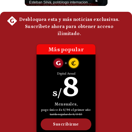
Esteban Silva, politólogo internacional, señala que algunos analistas consideran que la estructura religiosa iraní estaría sirviendo para sostener el poder de una cúpula militar. Explica que la Guardia Revolucionaria está aumentando su influencia sobre la seguridad, las decisiones estratégicas y hasta asuntos económicos como el estrecho de Ormuz. #Iran #GuardiaRevolucionaria #Geopolitica #NoticiasInternacionales #Shorts 👉 Suscríbete y activa la campana para no perderte nuestro análisis diario. 🌎 Síguenos en nuestras redes sociales: 📌 Web oficial: https://gestion.pe/mundo/ 📌 LinkedIn: http://bit.ly/3HYIET0 📌 X (Twitter): http://bit.ly/4noZtX9 📌 TikTok: http://bit.ly/4evB6TO
Esteban Silva, politólogo internacional, explica que Estados Unidos necesita el apoyo territorial y marítimo de sus aliados del Golfo para operar cerca de Irán. Según su análisis, Teherán busca amenazar su estabilidad energética y económica para que estos gobiernos presionen a Washington y lo obliguen a negociar. #Iran #EEUU #Geopolitica #NoticiasInternacionales #Shorts 👉 Suscríbete y activa la campana para no perderte nuestro análisis diario. 🌎 Síguenos en nuestras redes sociales: 📌 Web oficial: https://gestion.pe/mundo/ 📌 LinkedIn: http://bit.ly/3HYIET0 📌 X (Twitter): http://bit.ly/4noZtX9 📌 TikTok: http://bit.ly/4evB6TO
Politica
De
Cookies
Preguntas
Frecuentes