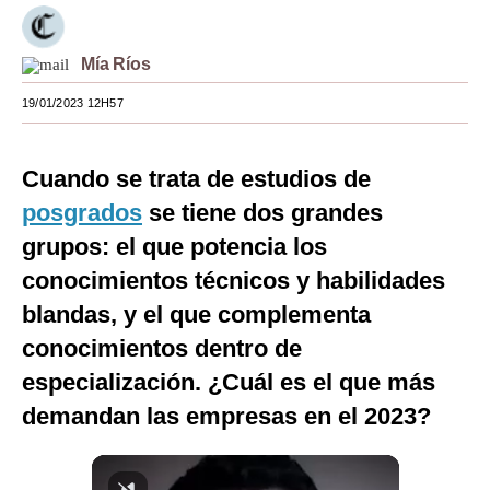
Moda
Mía Ríos
Estilos
19/01/2023 12H57
Mundo
EEUU
Cuando se trata de estudios de
México
posgrados
se tiene dos grandes
grupos: el que potencia los
España
conocimientos técnicos y habilidades
Internacional
blandas, y el que complementa
Tecnología
conocimientos dentro de
especialización. ¿Cuál es el que más
Club del Suscriptor
demandan las empresas en el 2023?
Mix
G de Gestión