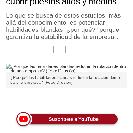
cubrir puestos altos y medios
Tu Dinero
Lo que se busca de estos estudios, más
allá del conocimiento, es potenciar
Finanzas Personales
habilidades blandas, ¿por qué? “porque
Inmobiliarias
garantiza la estabilidad de la empresa”.
Plus G
Opinión
Editorial
¿Por qué las habilidades blandas reducen la rotación dentro
de una empresa? (Foto: Difusión)
Pregunta de hoy
Blogs
Únete a nuestro canal
Tendencias
Lujo
Suscríbete a YouTube
Viajes