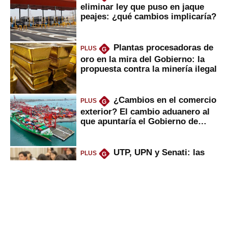
eliminar ley que puso en jaque
peajes: ¿qué cambios implicaría?
Plantas procesadoras de
PLUS
G
oro en la mira del Gobierno: la
propuesta contra la minería ilegal
¿Cambios en el comercio
PLUS
G
exterior? El cambio aduanero al
que apuntaría el Gobierno de
Fujimori
UTP, UPN y Senati: las
PLUS
G
razones por la que los capitalinos
las prefieren para estudiar
Sunat: César Luna, el
PLUS
G
primer jefe en Gobierno de
Fujimori, ¿qué 4 tareas se