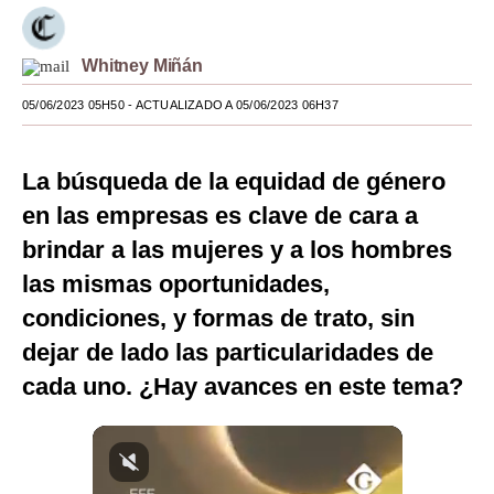
Moda
Whitney Miñán
Estilos
05/06/2023 05H50
- ACTUALIZADO A 05/06/2023 06H37
Mundo
EEUU
La búsqueda de la equidad de género
México
en las empresas es clave de cara a
brindar a las mujeres y a los hombres
España
las mismas oportunidades,
Internacional
condiciones, y formas de trato, sin
Tecnología
dejar de lado las particularidades de
cada uno. ¿Hay avances en este tema?
Club del Suscriptor
Mix
G de Gestión