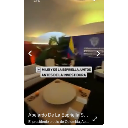
Notas Contratadas
Podcast
Gestión TV
Videos
Fotogalerías
gestion.pe
¿quiénes
Somos?
Términos
Y
Condiciones
La Verdadera Razón Por La Que China Apoya A Irán | Gestión Mundo
Abelardo De La Espriella Se Reúne Con Javier Milei En Cali | Gestión Mundo
Política
Guido Larson, analista internacional explica que la guerra no puede entenderse únicamente como un enfrentamiento entre Estados Unidos e Irán, sino también dentro de la competencia global entre Washington y Pekín. El analista sostiene que China mantiene su relación petrolera con Irán y que le interesa que Estados Unidos consuma recursos y pierda influencia. 🚀 ¿Quieres entender el mundo sin ruido? Únete a nuestra comunidad y forma parte del cambio. #GestiónNewsroomLive #NoticiasGlobales #AnálisisGeopolítico #EconomíaMundial #IA #Geopolítica #LatinosEnUSA #NoticiasEnEspañol 👉 Suscríbete y activa la campana para no perderte nuestro análisis diario. 🌎 Síguenos en nuestras redes sociales: 📌 Web oficial: https://gestion.pe/mundo/ 📌 LinkedIn: http://bit.ly/3HYIET0 📌 X (Twitter): http://bit.ly/4noZtX9 📌 TikTok: http://bit.ly/4evB6TO
El presidente electo de Colombia, Abelardo de la Espriella, sostuvo una reunión bilateral en Cali con el mandatario argentino Javier Milei. El encuentro se dio pocas horas antes de la ceremonia de investidura presidencial para el periodo 2026-2030, marcando el inicio de una nueva alianza estratégica regional. #DeLaEspriella #JavierMilei #Colombia #Argentina #PoliticaLatina #Shorts 👉 Suscríbete y activa la campana para no perderte nuestro análisis diario. 🌎 Síguenos en nuestras redes sociales: 📌 Web oficial: https://gestion.pe/mundo/ 📌 LinkedIn: http://bit.ly/3HYIET0 📌 X (Twitter): http://bit.ly/4noZtX9 📌 TikTok: http://bit.ly/4evB6TO
De
Privacidad