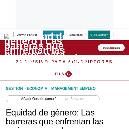
Últimas Noticias
Empresas G
Empresas
G de Gestión
Finanzas
Lo último
Peru Quiosco
SUSCRÍBETE
Portada
EXCLUSIVO PARA SUSCRIPTORES
Empresas
PLUS
G
Management & Empleo
GESTION
>
ECONOMIA
>
MANAGEMENT EMPLEO
Economía
Añadir
Gestión
como fuente preferida en
Mercados
Equidad de género: Las
Perú
barreras que enfrentan las
Política