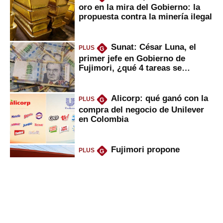
oro en la mira del Gobierno: la
propuesta contra la minería ilegal
Sunat: César Luna, el
PLUS
G
primer jefe en Gobierno de
Fujimori, ¿qué 4 tareas se
marcan urgentes?
Alicorp: qué ganó con la
PLUS
G
compra del negocio de Unilever
en Colombia
Fujimori propone
PLUS
G
eliminar ley que puso en jaque
peajes: ¿qué cambios implicaría?
Oliver Stark regresa a
PLUS
G
Petroperú: lo que dice el ministro
del Minem sobre la petrolera