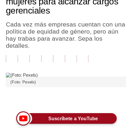
mujeres para alcanzar cargos
gerenciales
Tu Dinero
Finanzas Personales
Cada vez más empresas cuentan con una
política de equidad de género, pero aún
Inmobiliarias
hay trabas para avanzar. Sepa los
detalles.
Plus G
Opinión
Editorial
Pregunta de hoy
(Foto: Pexels)
Blogs
Únete a nuestro canal
Tendencias
Lujo
Suscríbete a YouTube
Viajes