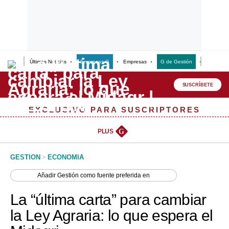
Últimas Noticias
Empresas G
Empresas
G de Gestión
Finanzas
Lo último
Peru Quiosco
SUSCRÍBETE
Portada
EXCLUSIVO PARA SUSCRIPTORES
Empresas
PLUS
G
Management & Empleo
GESTION
>
ECONOMIA
Economía
Añadir
Gestión
como fuente preferida en
Mercados
La “última carta” para cambiar
Perú
la Ley Agraria: lo que espera el
Política