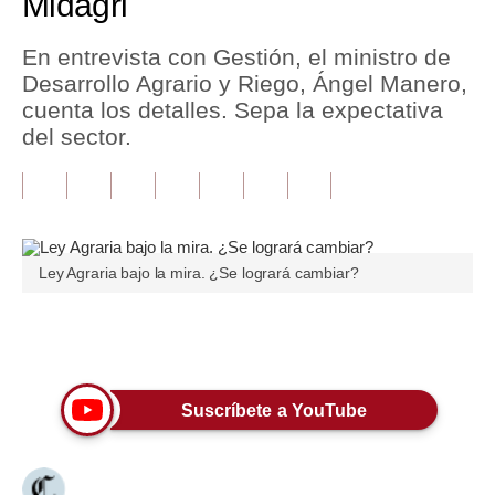
Midagri
Tu Dinero
En entrevista con Gestión, el ministro de
Desarrollo Agrario y Riego, Ángel Manero,
Finanzas Personales
cuenta los detalles. Sepa la expectativa
Inmobiliarias
del sector.
Plus G
Opinión
Editorial
Ley Agraria bajo la mira. ¿Se logrará cambiar?
Pregunta de hoy
Únete a nuestro canal
Blogs
Tendencias
Suscríbete a YouTube
Lujo
Viajes