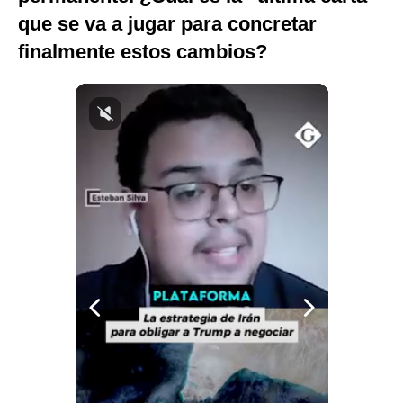
Notas Contratadas
que se va a jugar para concretar
finalmente estos cambios?
Podcast
Gestión TV
Videos
Fotogalerías
gestion.pe
¿quiénes
Somos?
Términos
Y
Condiciones
Política
De
Privacidad