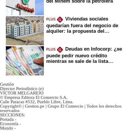
del Minem sobre la petrolera
Viviendas sociales
PLUS
G
quedarían fuera del negocio de
alquiler: la propuesta del
gobierno
Deudas en Infocorp: ¿se
PLUS
G
puede pedir nuevo crédito
mientras se sale de la lista
negra?
Gestión
Director Periodístico (e)
VÍCTOR MELGAREJO
© Empresa Editora El Comercio S.A.
Calle Paracas #532, Pueblo Libre, Lima.
Copyright© | Gestion.pe | Grupo El Comercio | Todos los derechos
reservados
SECCIONES:
Portada
-
Economía
-
Mundo
-