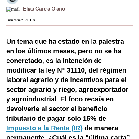
Elías García Olano
Moda
10/07/2024 21H10
Estilos
Mundo
Un tema que ha estado en la palestra
EEUU
en los últimos meses, pero no se ha
México
concretado, es la intención de
modificar la ley N° 31110, del régimen
España
laboral agrario y de incentivos para el
Internacional
sector agrario y riego, agroexportador
Tecnología
y agroindustrial. El foco recaía en
devolverle al sector el beneficio
Club del Suscriptor
tributario de pagar solo 15% de
Mix
Impuesto a la Renta (IR)
de manera
G de Gestión
permanente. ¿Cuál es la “última carta”