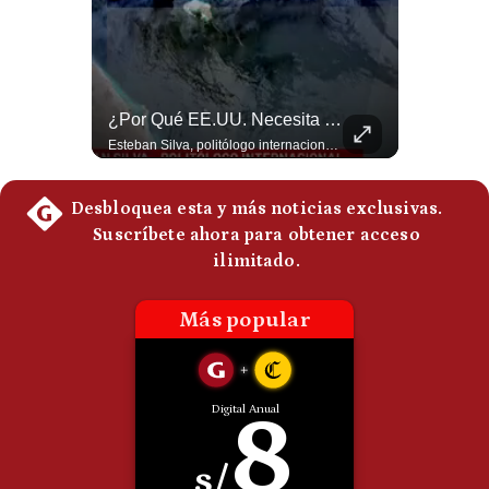
Politica
De
Cookies
Preguntas
Frecuentes
Felipe VI Se Reúne Con De La Espriella Antes De La Investidura | Gestión Mundo
¿Por Qué EE.UU. Necesita Desesperadamente Al Golfo? | Gestión Mundo
El rey Felipe VI de España llegó a Cali para reunirse con el presidente electo de Colombia, Abelardo de la Espriella, horas antes de su histórica investidura presidencial. Un encuentro clave que refuerza las relaciones diplomáticas y bilaterales entre ambas naciones antes de la ceremonia oficial. ¿Qué opinas sobre el papel diplomático de España en la política latinoamericana? #FelipeVI #DeLaEspriella #Colombia #Espana #PoliticaInternacional #Shorts 👉 Suscríbete y activa la campana para no perderte nuestro análisis diario. 🌎 Síguenos en nuestras redes sociales: 📌 Web oficial: https://gestion.pe/mundo/ 📌 LinkedIn: http://bit.ly/3HYIET0 📌 X (Twitter): http://bit.ly/4noZtX9 📌 TikTok: http://bit.ly/4evB6TO
Esteban Silva, politólogo internacional, explica que Estados Unidos necesita el apoyo territorial y marítimo de sus aliados del Golfo para operar cerca de Irán. Según su análisis, Teherán busca amenazar su estabilidad energética y económica para que estos gobiernos presionen a Washington y lo obliguen a negociar. #Iran #EEUU #Geopolitica #NoticiasInternacionales #Shorts 👉 Suscríbete y activa la campana para no perderte nuestro análisis diario. 🌎 Síguenos en nuestras redes sociales: 📌 Web oficial: https://gestion.pe/mundo/ 📌 LinkedIn: http://bit.ly/3HYIET0 📌 X (Twitter): http://bit.ly/4noZtX9 📌 TikTok: http://bit.ly/4evB6TO