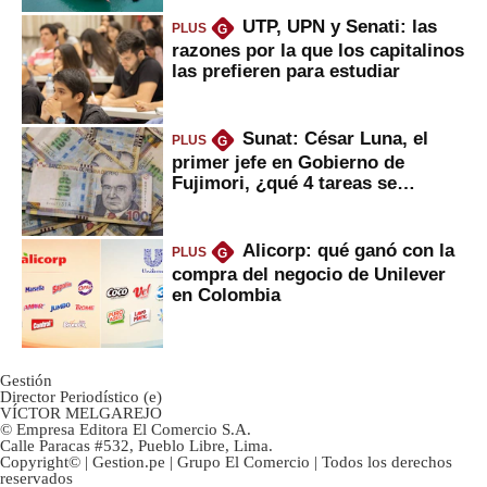
UTP, UPN y Senati: las
PLUS
G
razones por la que los capitalinos
las prefieren para estudiar
Sunat: César Luna, el
PLUS
G
primer jefe en Gobierno de
Fujimori, ¿qué 4 tareas se
marcan urgentes?
Alicorp: qué ganó con la
PLUS
G
compra del negocio de Unilever
en Colombia
Gestión
Director Periodístico (e)
VÍCTOR MELGAREJO
© Empresa Editora El Comercio S.A.
Calle Paracas #532, Pueblo Libre, Lima.
Copyright© | Gestion.pe | Grupo El Comercio | Todos los derechos
reservados