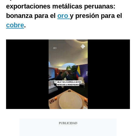
exportaciones metálicas peruanas:
Notas Contratadas
bonanza para el
oro
y presión para el
Podcast
cobre
.
Gestión TV
Videos
Fotogalerías
gestion.pe
¿quiénes
Somos?
Términos
Y
Condiciones
Política
De
Privacidad