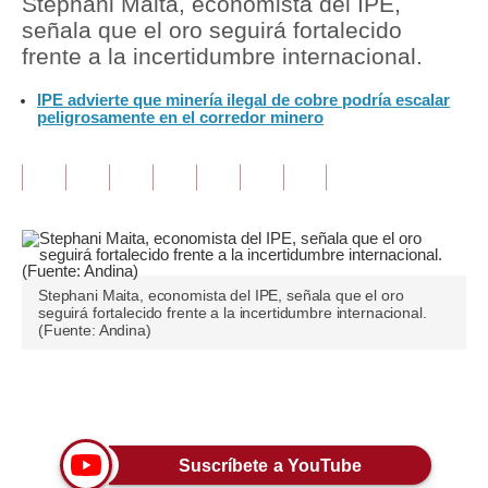
Stephani Maita, economista del IPE,
señala que el oro seguirá fortalecido
Tu Dinero
frente a la incertidumbre internacional.
Finanzas Personales
IPE advierte que minería ilegal de cobre podría escalar
peligrosamente en el corredor minero
Inmobiliarias
Plus G
Opinión
Editorial
Stephani Maita, economista del IPE, señala que el oro
Pregunta de hoy
seguirá fortalecido frente a la incertidumbre internacional.
(Fuente: Andina)
Blogs
Tendencias
Únete a nuestro canal
Lujo
Suscríbete a YouTube
Viajes