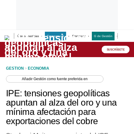
Últimas Noticias
Empresas G
Empresas
G de Gestión
Finanzas
Lo último
Peru Quiosco
SUSCRÍBETE
Portada
GESTION
>
ECONOMIA
Empresas
Añadir
Gestión
como fuente preferida en
Management & Empleo
IPE: tensiones geopolíticas
Economía
apuntan al alza del oro y una
mínima afectación para
Mercados
exportaciones del cobre
Perú
Política