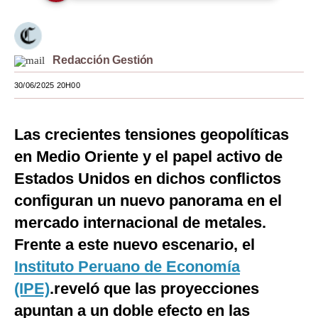
Moda
Estilos
Redacción Gestión
Mundo
30/06/2025 20H00
EEUU
Las crecientes tensiones geopolíticas
México
en Medio Oriente y el papel activo de
España
Estados Unidos en dichos conflictos
Internacional
configuran un nuevo panorama en el
mercado internacional de metales.
Tecnología
Frente a este nuevo escenario, el
Club del Suscriptor
Instituto Peruano de Economía
Mix
(IPE)
.reveló que las proyecciones
G de Gestión
apuntan a un doble efecto en las