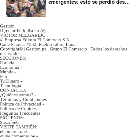
emergentes: esto se perdió desde
2022
Gestión
Director Periodístico (e)
VÍCTOR MELGAREJO
© Empresa Editora El Comercio S.A.
Calle Paracas #532, Pueblo Libre, Lima.
Copyright© | Gestion.pe | Grupo El Comercio | Todos los derechos
reservados
SECCIONES:
Portada
-
Economía
-
Mundo
-
Perú
-
Tu Dinero
-
Tecnología
CONTACTO:
¿Quiénes somos?
-
Términos y Condiciones
-
Política de Privacidad
-
Politica de Cookies
-
Preguntas Frecuentes
SÍGUENOS:
Suscríbete
VISITE TAMBIÉN:
elcomercio.pe
-
clubelcomercio.pe
-