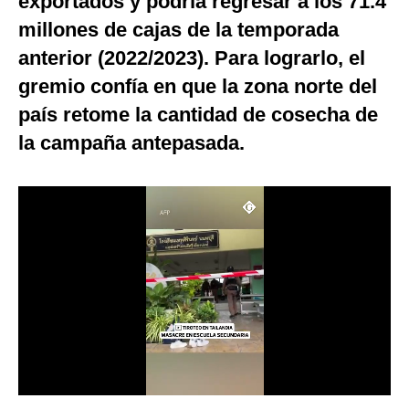
exportados y podría regresar a los 71.4
Notas Contratadas
millones de cajas de la temporada
anterior (2022/2023). Para lograrlo, el
Podcast
gremio confía en que la zona norte del
Gestión TV
país retome la cantidad de cosecha de
Videos
la campaña antepasada.
Fotogalerías
gestion.pe
¿quiénes
Somos?
Términos
Y
Condiciones
Política
De
Privacidad