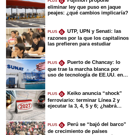
Fujimori propone
PLUS
G
eliminar ley que puso en jaque
peajes: ¿qué cambios implicaría?
UTP, UPN y Senati: las
PLUS
G
razones por la que los capitalinos
las prefieren para estudiar
Puerto de Chancay: lo
PLUS
G
que trae la marcha blanca por
uso de tecnología de EE.UU. en
mercancías
Keiko anuncia “shock”
PLUS
G
ferroviario: terminar Línea 2 y
ejecutar la 3, 4, 5 y 6; ¿habrá
avances?
Perú se “bajó del barco”
PLUS
G
de crecimiento de países