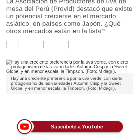
La Asociación de Productores de uva de
mesa del Perú (Provid) destacó que existe
Tu Dinero
un potencial creciente en el mercado
asiático, en países como Japón. ¿Qué
Finanzas Personales
otros mercados están en la lista?
Inmobiliarias
Plus G
Opinión
Editorial
Hay una creciente preferencia por la uva verde, con cierto
protagonismo de las variedades Autumn Crisp y la Sweet
Pregunta de hoy
Globe; y en menor escala, la Timpson. (Foto: Midagri).
Blogs
Únete a nuestro canal
Tendencias
Lujo
Suscríbete a YouTube
Viajes