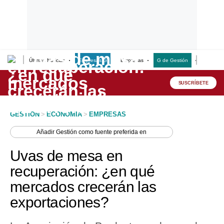
Últimas Noticias
Empresas G
Empresas
G de Gestión
Finanzas
Lo último
Peru Quiosco
SUSCRÍBETE
Portada
GESTION
>
ECONOMIA
>
EMPRESAS
Empresas
Añadir
Gestión
como fuente preferida en
Management & Empleo
Uvas de mesa en
Economía
recuperación: ¿en qué
mercados crecerán las
Mercados
exportaciones?
Perú
Política