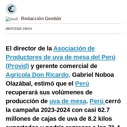
Moda
Redacción Gestión
Estilos
08/07/2024 23H15
Mundo
EEUU
El director de la
Asociación de
México
Productores de uva de mesa del Perú
(Provid)
y gerente comercial de
España
Agrícola Don Ricardo,
Gabriel Noboa
Internacional
Olazábal, estimó que el
Perú
Tecnología
recuperará sus volúmenes de
Club del Suscriptor
producción de
uva de mesa
.
Perú
cerró
la campaña 2023-2024 con casi 62.7
Mix
millones de cajas de uva de 8.2 kilos
G de Gestión