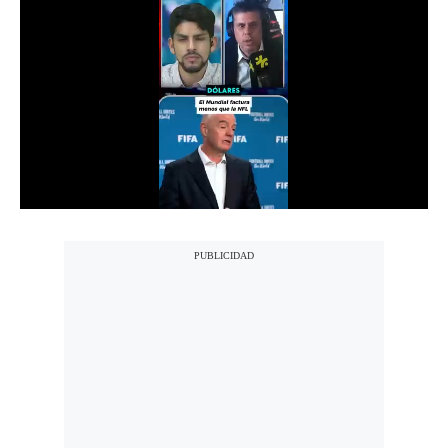
Notas Contratadas
Podcast
Gestión TV
Videos
Fotogalerías
gestion.pe
¿quiénes
Somos?
Términos
Y
Condiciones
Política
De
Privacidad