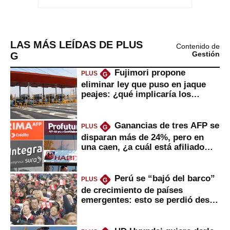
LAS MÁS LEÍDAS DE PLUS
Contenido de
G
Gestión
Fujimori propone
PLUS
G
eliminar ley que puso en jaque
peajes: ¿qué implicaría los
usuarios?
Ganancias de tres AFP se
PLUS
G
disparan más de 24%, pero en
una caen, ¿a cuál está afiliado
usted?
Perú se “bajó del barco”
PLUS
G
de crecimiento de países
emergentes: esto se perdió desde
2022