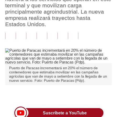
terminal y que movilizan carga
Tu Dinero
principalmente agroindustrial. La nueva
empresa realizará trayectos hasta
Finanzas Personales
Estados Unidos.
Inmobiliarias
Plus G
Opinión
Editorial
Puerto de Paracas incrementará en 20% el número de
contenedores que estimaba movilizar en las campañas
Pregunta de hoy
agrícolas que van de mayo a setiembre con la llegada de un
nuevo servicio. Foto: Puerto de Paracas (Pdp).
Blogs
Tendencias
Únete a nuestro canal
Lujo
Suscríbete a YouTube
Viajes