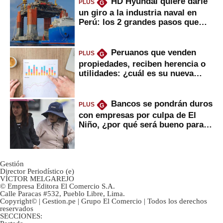
HD Hyundai quiere darle
PLUS
G
un giro a la industria naval en
Perú: los 2 grandes pasos que
daría
Peruanos que venden
PLUS
G
propiedades, reciben herencia o
utilidades: ¿cuál es su nueva
inversión clave?
Bancos se pondrán duros
PLUS
G
con empresas por culpa de El
Niño, ¿por qué será bueno para
ahorristas?
Gestión
Director Periodístico (e)
VÍCTOR MELGAREJO
© Empresa Editora El Comercio S.A.
Calle Paracas #532, Pueblo Libre, Lima.
Copyright© | Gestion.pe | Grupo El Comercio | Todos los derechos
reservados
SECCIONES: