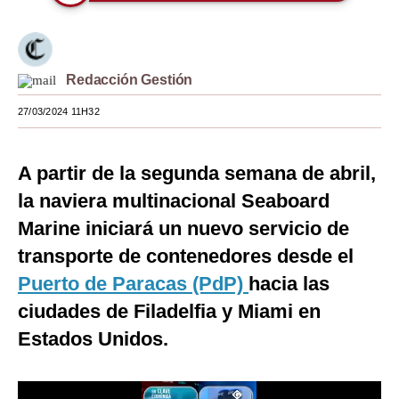
Moda
Estilos
Redacción Gestión
Mundo
27/03/2024 11H32
EEUU
México
A partir de la segunda semana de abril,
la naviera multinacional Seaboard
España
Marine iniciará un nuevo servicio de
Internacional
transporte de contenedores desde el
Tecnología
Puerto de Paracas (PdP)
hacia las
ciudades de Filadelfia y Miami en
Club del Suscriptor
Estados Unidos.
Mix
G de Gestión