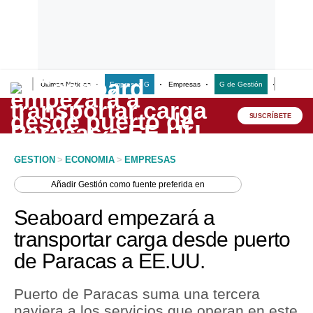
Últimas Noticias
Empresas G
Empresas
G de Gestión
Finanzas
Lo último
Peru Quiosco
SUSCRÍBETE
Portada
GESTION
>
ECONOMIA
>
EMPRESAS
Empresas
Añadir
Gestión
como fuente preferida en
Management & Empleo
Seaboard empezará a
Economía
transportar carga desde puerto
de Paracas a EE.UU.
Mercados
Perú
Puerto de Paracas suma una tercera
naviera a los servicios que operan en este
Política