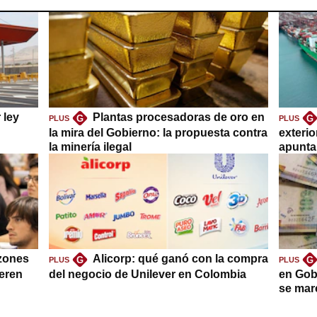
 ley
Plantas procesadoras de oro en
G
G
PLUS
PLUS
la mira del Gobierno: la propuesta contra
exteri
la minería ilegal
apuntar
azones
Alicorp: qué ganó con la compra
G
G
PLUS
PLUS
ieren
del negocio de Unilever en Colombia
en Gob
se mar