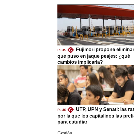
Fujimori propone eliminar
G
PLUS
que puso en jaque peajes: ¿qué
cambios implicaría?
UTP, UPN y Senati: las r
G
PLUS
por la que los capitalinos las pref
para estudiar
Gestión