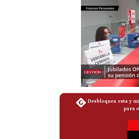
Podcast
Gestión TV
Videos
Fotogalerías
gestion.pe
¿quiénes
Somos?
Términos
Y
Condiciones
Política
De
Privacidad
Politica