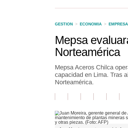
Finanzas Personales
Inmobiliarias
GESTION
>
ECONOMIA
>
EMPRESA
Plus G
Mepsa evaluará
Opinión
Norteamérica
Editorial
Pregunta de hoy
Mepsa Aceros Chilca opera
capacidad en Lima. Tras ab
Blogs
Norteamérica.
Tendencias
Lujo
Viajes
Moda