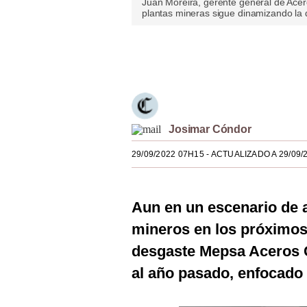
Juan Moreira, gerente general de Acer
plantas mineras sigue dinamizando la 
Estilos
Mundo
Únete a nuestro canal
EEUU
México
España
Josimar Cóndor
Internacional
29/09/2022 07H15
- ACTUALIZADO A 29/09/
Tecnología
Aun en un escenario de
Club del Suscriptor
mineros en los próximos 
Mix
desgaste Mepsa Aceros C
G de Gestión
al año pasado, enfocado
Notas Contratadas