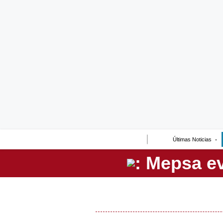
Lo último
Peru Quiosco
Portada
Empresas
Management & Empleo
Economía
Últimas Noticias
Mercados
Perú
Política
Tu Dinero