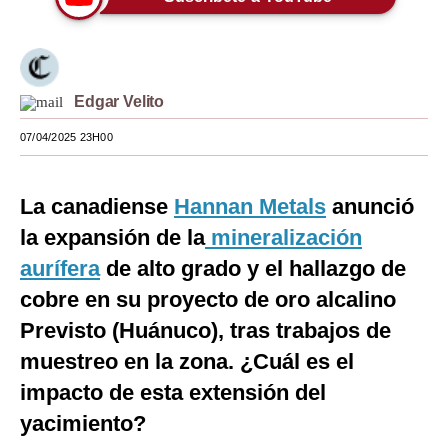
Moda
Estilos
Edgar Velito
Mundo
07/04/2025 23H00
EEUU
México
La canadiense
Hannan Metals
anunció
España
la expansión de la
mineralización
aurífera
de alto grado y
el hallazgo de
Internacional
cobre en su proyecto de oro alcalino
Tecnología
Previsto (Huánuco), tras trabajos de
Club del Suscriptor
muestreo en la zona. ¿Cuál es el
impacto de esta extensión del
Mix
yacimiento?
G de Gestión