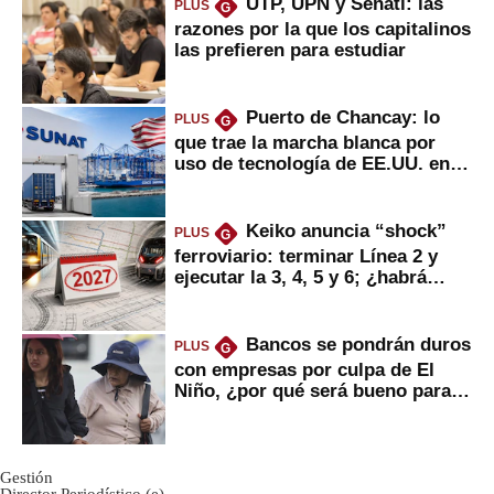
UTP, UPN y Senati: las
PLUS
G
razones por la que los capitalinos
las prefieren para estudiar
Puerto de Chancay: lo
PLUS
G
que trae la marcha blanca por
uso de tecnología de EE.UU. en
mercancías
Keiko anuncia “shock”
PLUS
G
ferroviario: terminar Línea 2 y
ejecutar la 3, 4, 5 y 6; ¿habrá
avances?
Bancos se pondrán duros
PLUS
G
con empresas por culpa de El
Niño, ¿por qué será bueno para
ahorristas?
Gestión
Director Periodístico (e)