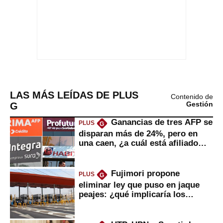
LAS MÁS LEÍDAS DE PLUS
Contenido de
G
Gestión
Ganancias de tres AFP se
PLUS
G
disparan más de 24%, pero en
una caen, ¿a cuál está afiliado
usted?
Fujimori propone
PLUS
G
eliminar ley que puso en jaque
peajes: ¿qué implicaría los
usuarios?