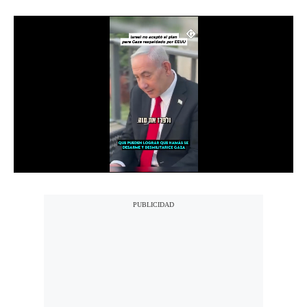
Notas Contratadas
Podcast
Gestión TV
Videos
Fotogalerías
gestion.pe
¿quiénes
Somos?
Términos
Y
Condiciones
Política
De
Privacidad