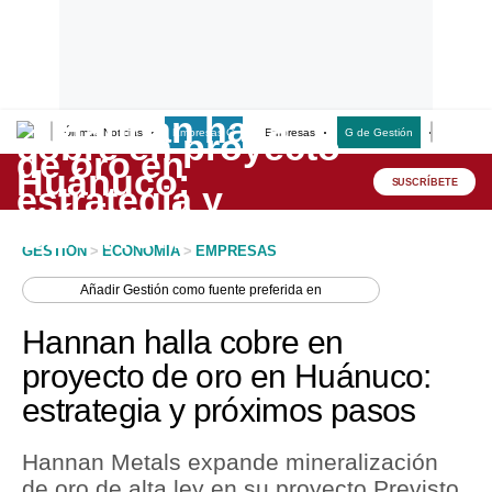
Últimas Noticias
Empresas G
Empresas
G de Gestión
Finanzas
Lo último
Peru Quiosco
SUSCRÍBETE
Portada
GESTION
>
ECONOMIA
>
EMPRESAS
Empresas
Añadir
Gestión
como fuente preferida en
Management & Empleo
Hannan halla cobre en
Economía
proyecto de oro en Huánuco:
estrategia y próximos pasos
Mercados
Perú
Hannan Metals expande mineralización
de oro de alta ley en su proyecto Previsto
Política