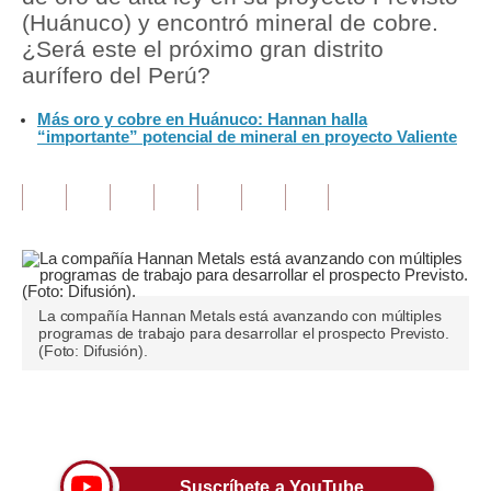
(Huánuco) y encontró mineral de cobre.
Tu Dinero
¿Será este el próximo gran distrito
aurífero del Perú?
Finanzas Personales
Más oro y cobre en Huánuco: Hannan halla
Inmobiliarias
“importante” potencial de mineral en proyecto Valiente
Plus G
Opinión
Editorial
Pregunta de hoy
La compañía Hannan Metals está avanzando con múltiples
programas de trabajo para desarrollar el prospecto Previsto.
Blogs
(Foto: Difusión).
Tendencias
Únete a nuestro canal
Lujo
Viajes
Suscríbete a YouTube