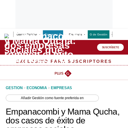
Últimas Noticias
Empresas G
Empresas
G de Gestión
Finanzas
Lo último
Peru Quiosco
SUSCRÍBETE
Portada
EXCLUSIVO PARA SUSCRIPTORES
Empresas
PLUS
G
Management & Empleo
GESTION
>
ECONOMIA
>
EMPRESAS
Economía
Añadir
Gestión
como fuente preferida en
Mercados
Empanacombi y Mama Qucha,
Perú
dos casos de éxito de
Política