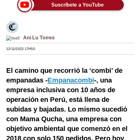
Suscríbete a YouTube
Moda
Estilos
Mundo
Ani Lu Torres
EEUU
12/11/2023 17H50
México
El camino que recorrió la ‘combi’ de
España
empanadas -
Empanacombi
-, una
Internacional
empresa inclusiva con 10 años de
Tecnología
operación en Perú, está llena de
subidas y bajadas. Lo mismo sucedió
Club del Suscriptor
con Mama Qucha, una empresa con
Mix
objetivo ambiental que comenzó en el
G de Gestión
2018 con solo 150 pedidos. Pero hoy