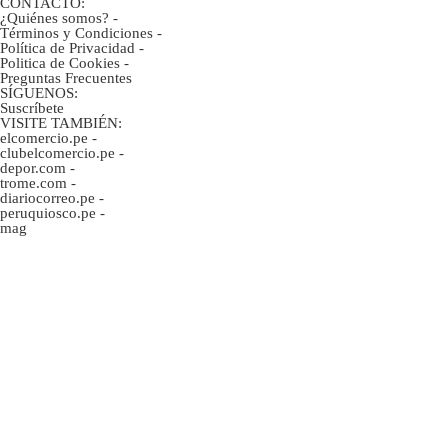
CONTACTO:
¿Quiénes somos?
-
Términos y Condiciones
-
Política de Privacidad
-
Politica de Cookies
-
Preguntas Frecuentes
SÍGUENOS:
Suscríbete
VISITE TAMBIÉN:
elcomercio.pe
-
clubelcomercio.pe
-
depor.com
-
trome.com
-
diariocorreo.pe
-
peruquiosco.pe
-
mag