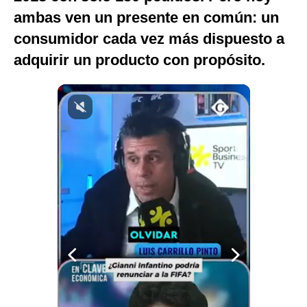
ambas ven un presente en común: un
Notas Contratadas
consumidor cada vez más dispuesto a
Podcast
adquirir un producto con propósito.
Gestión TV
Videos
Fotogalerías
gestion.pe
¿quiénes
Somos?
Términos
Y
Condiciones
Política
De
Privacidad