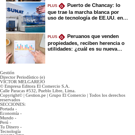
Puerto de Chancay: lo
PLUS
G
que trae la marcha blanca por
uso de tecnología de EE.UU. en
mercancías
Peruanos que venden
PLUS
G
propiedades, reciben herencia o
utilidades: ¿cuál es su nueva
inversión clave?
Gestión
Director Periodístico (e)
VÍCTOR MELGAREJO
© Empresa Editora El Comercio S.A.
Calle Paracas #532, Pueblo Libre, Lima.
Copyright© | Gestion.pe | Grupo El Comercio | Todos los derechos
reservados
SECCIONES:
Portada
-
Economía
-
Mundo
-
Perú
-
Tu Dinero
-
Tecnología