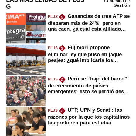
Contenido de
G
Gestión
Ganancias de tres AFP se
PLUS
G
disparan más de 24%, pero en
una caen, ¿a cuál está afiliado
usted?
Fujimori propone
PLUS
G
eliminar ley que puso en jaque
peajes: ¿qué implicaría los
usuarios?
Perú se “bajó del barco”
PLUS
G
de crecimiento de países
emergentes: esto se perdió desde
2022
UTP, UPN y Senati: las
PLUS
G
razones por la que los capitalinos
las prefieren para estudiar