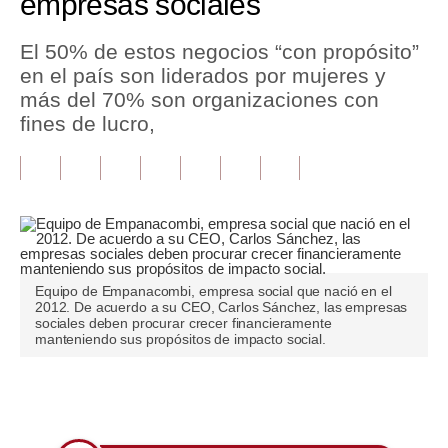
empresas sociales
Tu Dinero
El 50% de estos negocios “con propósito”
en el país son liderados por mujeres y
Finanzas Personales
más del 70% son organizaciones con
Inmobiliarias
fines de lucro,
Plus G
Opinión
Editorial
Pregunta de hoy
Equipo de Empanacombi, empresa social que nació en el
2012. De acuerdo a su CEO, Carlos Sánchez, las empresas
Blogs
sociales deben procurar crecer financieramente
manteniendo sus propósitos de impacto social.
Tendencias
Lujo
Únete a nuestro canal
Viajes