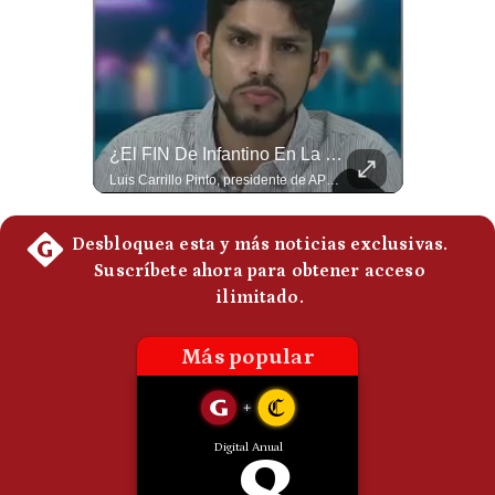
Politica
De
Cookies
Preguntas
Frecuentes
¿Qué Pasa Si Irán CIERRA El Estrecho De Ormuz? | #radar24
¿El FIN De Infantino En La FIFA? El Grave Pronóstico Sobre Su Renuncia | #EnClaveEconómica
Un eventual control iraní sobre el estrecho de Ormuz cambiaría radicalmente el equilibrio de poder, así lo explicó el analista Roberto Heimovits. Además, explicó que países como Arabia Saudita, Qatar, Emiratos Árabes Unidos, Irak y Kuwait dependen de esa ruta para exportar petróleo, gas y fertilizantes. #Geopolitica #Irán #EstrechoDeOrmuz #Petroleo #NoticiasInternacionales #RobertoHeimovits #Shorts 👉 Suscríbete y activa la campana para no perderte nuestro análisis diario. 🌎 Síguenos en nuestras redes sociales: 📌 Web oficial: https://gestion.pe/mundo/ 📌 LinkedIn: http://bit.ly/3HYIET0 📌 X (Twitter): http://bit.ly/4noZtX9 📌 TikTok: http://bit.ly/4evB6TO
Luis Carrillo Pinto, presidente de APEMD pronostica meses muy difíciles para Infantino y sostiene que una mayor presión de la UEFA, junto con nuevas investigaciones periodísticas, podría llevarlo a dimitir. También menciona renuncias internas y acusaciones de que el proyecto fue impulsado por una sola persona. #GianniInfantino #FIFA #UEFA #LuisCarrilloPinto #APEMD #Futbol #NoticiasDeportivas #Mundial #Shorts 👉 Suscríbete y activa la campana para no perderte nuestro análisis diario. 🌎 Síguenos en nuestras redes sociales: 📌 Web oficial: https://gestion.pe/mundo/ 📌 LinkedIn: http://bit.ly/3HYIET0 📌 X (Twitter): http://bit.ly/4noZtX9 📌 TikTok: http://bit.ly/4evB6TO