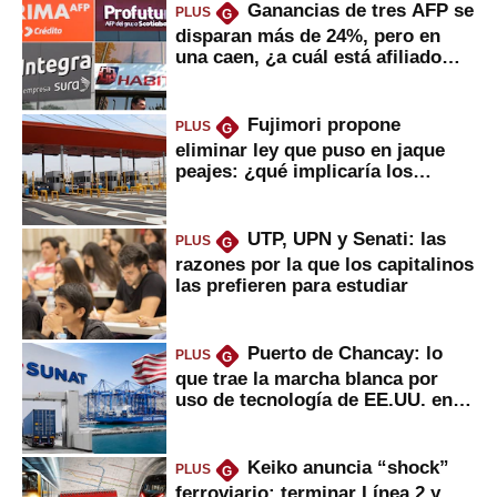
Ganancias de tres AFP se
PLUS
G
disparan más de 24%, pero en
una caen, ¿a cuál está afiliado
usted?
Fujimori propone
PLUS
G
eliminar ley que puso en jaque
peajes: ¿qué implicaría los
usuarios?
UTP, UPN y Senati: las
PLUS
G
razones por la que los capitalinos
las prefieren para estudiar
Puerto de Chancay: lo
PLUS
G
que trae la marcha blanca por
uso de tecnología de EE.UU. en
mercancías
Keiko anuncia “shock”
PLUS
G
ferroviario: terminar Línea 2 y