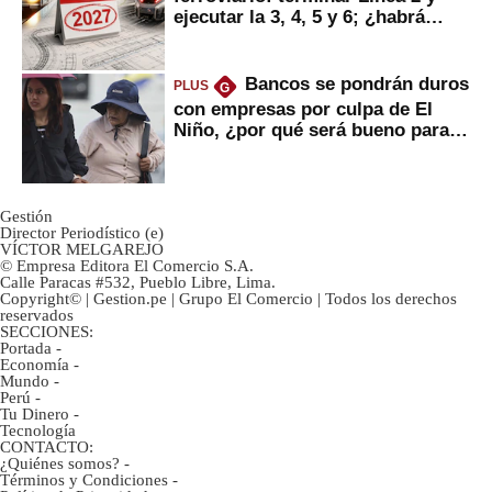
ejecutar la 3, 4, 5 y 6; ¿habrá
avances?
Bancos se pondrán duros
PLUS
G
con empresas por culpa de El
Niño, ¿por qué será bueno para
ahorristas?
Gestión
Director Periodístico (e)
VÍCTOR MELGAREJO
© Empresa Editora El Comercio S.A.
Calle Paracas #532, Pueblo Libre, Lima.
Copyright© | Gestion.pe | Grupo El Comercio | Todos los derechos
reservados
SECCIONES:
Portada
-
Economía
-
Mundo
-
Perú
-
Tu Dinero
-
Tecnología
CONTACTO:
¿Quiénes somos?
-
Términos y Condiciones
-