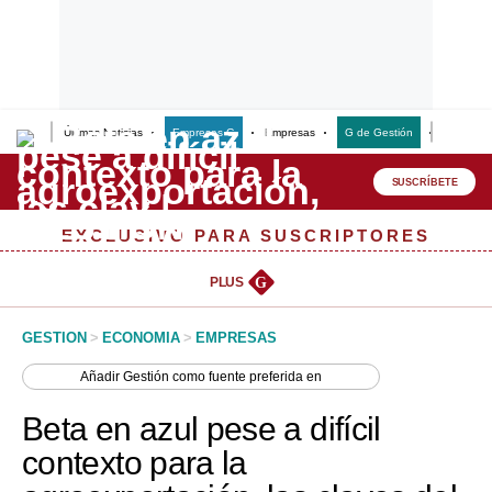
Últimas Noticias
Empresas G
Empresas
G de Gestión
Finanzas
Lo último
Peru Quiosco
SUSCRÍBETE
Portada
EXCLUSIVO PARA SUSCRIPTORES
Empresas
PLUS
G
Management & Empleo
GESTION
>
ECONOMIA
>
EMPRESAS
Economía
Añadir
Gestión
como fuente preferida en
Mercados
Beta en azul pese a difícil
Perú
contexto para la
Política