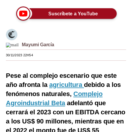
Moda
Suscríbete a YouTube
Estilos
Mundo
EEUU
Mayumi García
30/11/2023 22H54
México
España
Pese al complejo escenario que este
Internacional
año afronta la
agricultura
debido a los
Tecnología
fenómenos naturales,
Complejo
Agroindustrial Beta
adelantó que
Club del Suscriptor
cerrará el 2023 con un EBITDA cercano
Mix
a los US$ 90 millones, mientras que en
G de Gestión
el 2022 el monto fue de US$ 55