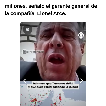
millones, señaló el gerente general de
Notas Contratadas
la compañía, Lionel Arce.
Podcast
Gestión TV
Videos
Fotogalerías
gestion.pe
¿quiénes
Somos?
Términos
Y
Condiciones
Política
De
Privacidad