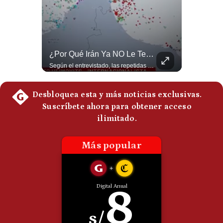
Politica
De
Cookies
Preguntas
Frecuentes
¿Qué Pasa Si Irán CIERRA El Estrecho De Ormuz? | #radar24
¿Por Qué Irán Ya NO Le Teme A Donald Trump? | #radar24
Un eventual control iraní sobre el estrecho de Ormuz cambiaría radicalmente el equilibrio de poder, así lo explicó el analista Roberto Heimovits. Además, explicó que países como Arabia Saudita, Qatar, Emiratos Árabes Unidos, Irak y Kuwait dependen de esa ruta para exportar petróleo, gas y fertilizantes. #Geopolitica #Irán #EstrechoDeOrmuz #Petroleo #NoticiasInternacionales #RobertoHeimovits #Shorts 👉 Suscríbete y activa la campana para no perderte nuestro análisis diario. 🌎 Síguenos en nuestras redes sociales: 📌 Web oficial: https://gestion.pe/mundo/ 📌 LinkedIn: http://bit.ly/3HYIET0 📌 X (Twitter): http://bit.ly/4noZtX9 📌 TikTok: http://bit.ly/4evB6TO
Según el entrevistado, las repetidas amenazas de Donald Trump y sus posteriores retrocesos habrían reducido su credibilidad ante Irán. Los nuevos sectores radicales iraníes interpretarían esta conducta como una señal de debilidad y considerarían que resistir durante meses frente a Estados Unidos ya representa una victoria. #DonaldTrump #Irán #EstadosUnidos #Geopolitica #NoticiasInternacionales #Shorts #MedioOriente 👉 Suscríbete y activa la campana para no perderte nuestro análisis diario. 🌎 Síguenos en nuestras redes sociales: 📌 Web oficial: https://gestion.pe/mundo/ 📌 LinkedIn: http://bit.ly/3HYIET0 📌 X (Twitter): http://bit.ly/4noZtX9 📌 TikTok: http://bit.ly/4evB6TO