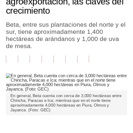
agroexportación, las claves del
crecimiento
Tu Dinero
Finanzas Personales
Beta, entre sus plantaciones del norte y el
sur, tiene aproximadamente 1,400
Inmobiliarias
hectáreas de arándanos y 1,000 de uva
de mesa.
Plus G
Opinión
Editorial
Pregunta de hoy
Blogs
En general, Beta cuenta con cerca de 3,000 hectáreas entre
Chincha, Paracas e Ica; mientras que en el norte tiene
aproximadamente 4,000 hectáreas en Piura, Olmos y
Tendencias
Jayanca. (Foto: GEC)
Lujo
Únete a nuestro canal
Viajes