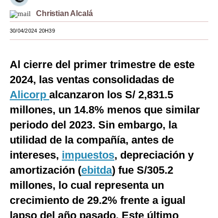
Christian Alcalá
Moda
30/04/2024 20H39
Estilos
Mundo
Al cierre del primer trimestre de este
EEUU
2024, las ventas consolidadas de
México
Alicorp
alcanzaron los S/ 2,831.5
millones, un 14.8% menos que similar
España
periodo del 2023. Sin embargo, la
Internacional
utilidad de la compañía, antes de
Tecnología
intereses,
impuestos
, depreciación y
amortización (
ebitda
) fue S/305.2
Club del Suscriptor
millones, lo cual representa un
Mix
crecimiento de 29.2% frente a igual
G de Gestión
lapso del año pasado. Este último