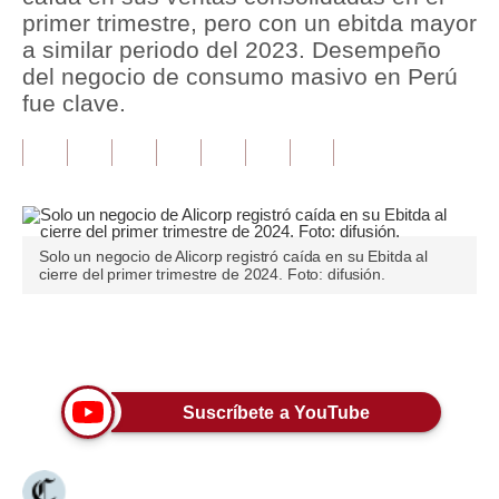
primer trimestre, pero con un ebitda mayor
Tu Dinero
a similar periodo del 2023. Desempeño
del negocio de consumo masivo en Perú
Finanzas Personales
fue clave.
Inmobiliarias
Plus G
Opinión
Solo un negocio de Alicorp registró caída en su Ebitda al
Editorial
cierre del primer trimestre de 2024. Foto: difusión.
Pregunta de hoy
Únete a nuestro canal
Blogs
Tendencias
Suscríbete a YouTube
Lujo
Viajes