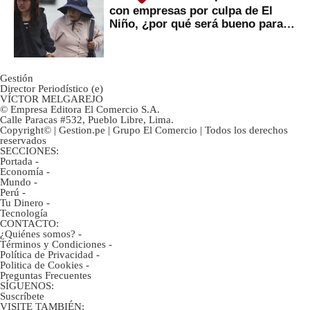
con empresas por culpa de El
Niño, ¿por qué será bueno para
ahorristas?
Gestión
Director Periodístico (e)
VÍCTOR MELGAREJO
© Empresa Editora El Comercio S.A.
Calle Paracas #532, Pueblo Libre, Lima.
Copyright© | Gestion.pe | Grupo El Comercio | Todos los derechos
reservados
SECCIONES:
Portada
-
Economía
-
Mundo
-
Perú
-
Tu Dinero
-
Tecnología
CONTACTO:
¿Quiénes somos?
-
Términos y Condiciones
-
Política de Privacidad
-
Politica de Cookies
-
Preguntas Frecuentes
SÍGUENOS:
Suscríbete
VISITE TAMBIÉN: