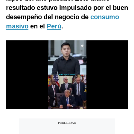
resultado estuvo impulsado por el buen
Notas Contratadas
desempeño del negocio de
consumo
Podcast
masivo
en el
Perú
.
Gestión TV
Videos
Fotogalerías
gestion.pe
¿quiénes
Somos?
Términos
Y
Condiciones
Política
De
Privacidad