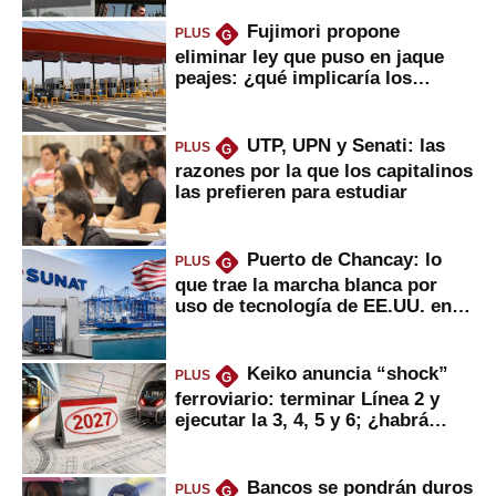
Fujimori propone
PLUS
G
eliminar ley que puso en jaque
peajes: ¿qué implicaría los
usuarios?
UTP, UPN y Senati: las
PLUS
G
razones por la que los capitalinos
las prefieren para estudiar
Puerto de Chancay: lo
PLUS
G
que trae la marcha blanca por
uso de tecnología de EE.UU. en
mercancías
Keiko anuncia “shock”
PLUS
G
ferroviario: terminar Línea 2 y
ejecutar la 3, 4, 5 y 6; ¿habrá
avances?
Bancos se pondrán duros
PLUS
G