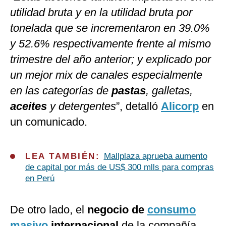
utilidad bruta y en la utilidad bruta por
tonelada que se incrementaron en 39.0%
y 52.6% respectivamente frente al mismo
trimestre del año anterior; y explicado por
un mejor mix de canales especialmente
en las categorías de
pastas
, galletas,
aceites
y detergentes
”, detalló
Alicorp
en
un comunicado.
LEA TAMBIÉN:
Mallplaza aprueba aumento
de capital por más de US$ 300 mlls para compras
en Perú
De otro lado, el
negocio de
consumo
masivo
internacional
de la compañía