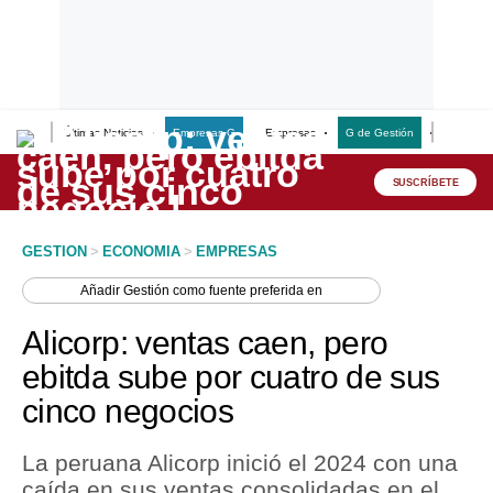
Últimas Noticias
Empresas G
Empresas
G de Gestión
Finanzas
Lo último
Peru Quiosco
SUSCRÍBETE
Portada
GESTION
>
ECONOMIA
>
EMPRESAS
Empresas
Añadir
Gestión
como fuente preferida en
Management & Empleo
Alicorp: ventas caen, pero
Economía
ebitda sube por cuatro de sus
cinco negocios
Mercados
Perú
La peruana Alicorp inició el 2024 con una
caída en sus ventas consolidadas en el
Política