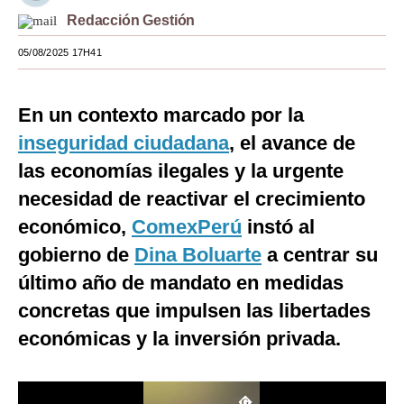
Redacción Gestión
Moda
05/08/2025 17H41
Estilos
Mundo
En un contexto marcado por la
EEUU
inseguridad ciudadana
, el avance de
las economías ilegales y la urgente
México
necesidad de reactivar el crecimiento
España
económico,
ComexPerú
instó al
Internacional
gobierno de
Dina Boluarte
a centrar su
último año de mandato en medidas
Tecnología
concretas que impulsen las libertades
Club del Suscriptor
económicas y la inversión privada.
Mix
G de Gestión