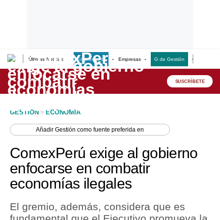
Últimas Noticias
Empresas G
Empresas
G de Gestión
Finanzas
Lo último
Peru Quiosco
SUSCRÍBETE
Portada
GESTION
>
ECONOMIA
Empresas
Añadir
Gestión
como fuente preferida en
Management & Empleo
ComexPerú exige al gobierno
Economía
enfocarse en combatir
economías ilegales
Mercados
Perú
El gremio, además, considera que es
fundamental que el Ejecutivo promueva la
Política