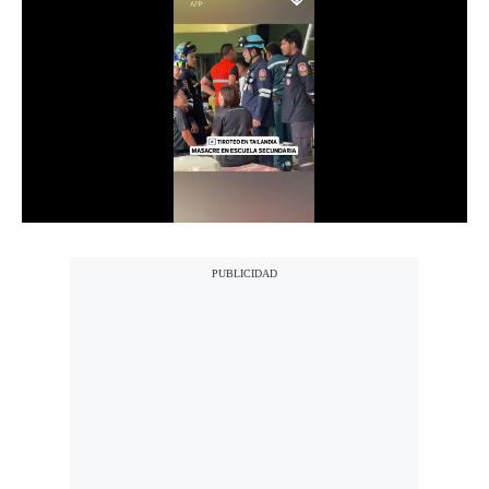
Notas Contratadas
Podcast
Gestión TV
Videos
Fotogalerías
gestion.pe
¿quiénes
Somos?
Términos
Y
Condiciones
Política
De
Privacidad