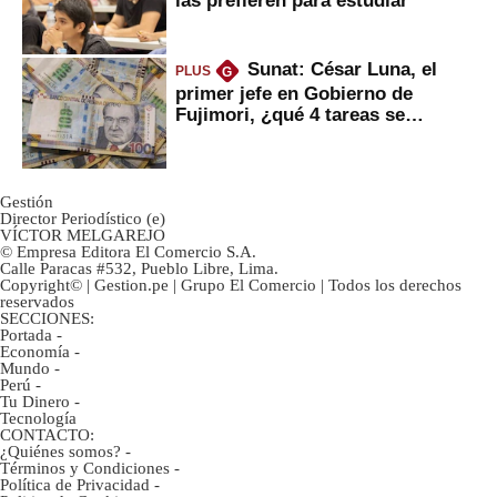
las prefieren para estudiar
Sunat: César Luna, el
PLUS
G
primer jefe en Gobierno de
Fujimori, ¿qué 4 tareas se
marcan urgentes?
Gestión
Director Periodístico (e)
VÍCTOR MELGAREJO
© Empresa Editora El Comercio S.A.
Calle Paracas #532, Pueblo Libre, Lima.
Copyright© | Gestion.pe | Grupo El Comercio | Todos los derechos
reservados
SECCIONES:
Portada
-
Economía
-
Mundo
-
Perú
-
Tu Dinero
-
Tecnología
CONTACTO:
¿Quiénes somos?
-
Términos y Condiciones
-
Política de Privacidad
-