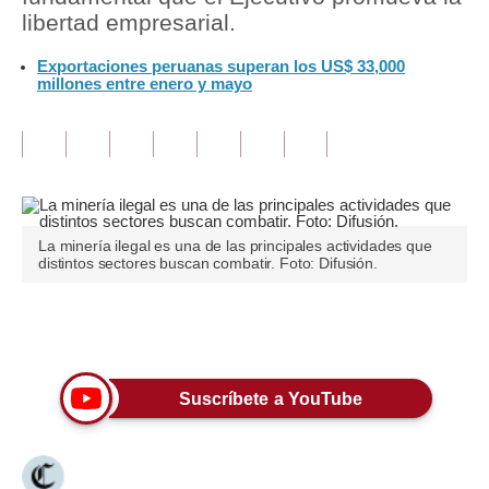
libertad empresarial.
Tu Dinero
Exportaciones peruanas superan los US$ 33,000
millones entre enero y mayo
Finanzas Personales
Inmobiliarias
Plus G
Opinión
La minería ilegal es una de las principales actividades que
Editorial
distintos sectores buscan combatir. Foto: Difusión.
Pregunta de hoy
Únete a nuestro canal
Blogs
Tendencias
Suscríbete a YouTube
Lujo
Viajes