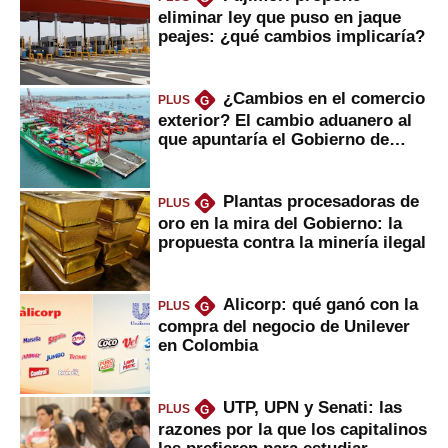
eliminar ley que puso en jaque
peajes: ¿qué cambios implicaría?
¿Cambios en el comercio
PLUS
G
exterior? El cambio aduanero al
que apuntaría el Gobierno de
Fujimori
Plantas procesadoras de
PLUS
G
oro en la mira del Gobierno: la
propuesta contra la minería ilegal
Alicorp: qué ganó con la
PLUS
G
compra del negocio de Unilever
en Colombia
UTP, UPN y Senati: las
PLUS
G
razones por la que los capitalinos