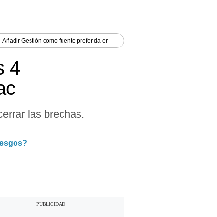
Añadir
Gestión
como fuente preferida en
s 4
ac
errar las brechas.
riesgos?