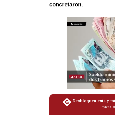
Podcast
concretaron.
Gestión TV
Videos
Fotogalerías
gestion.pe
¿quiénes
Somos?
Términos
Y
Condiciones
Política
De
Privacidad
Politica