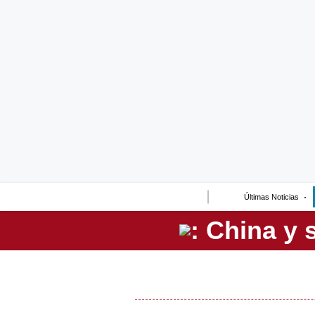
Lo último
Peru Quiosco
Portada
Empresas
Management & Empleo
Economía
Últimas Noticias
Mercados
Perú
Política
Tu Dinero