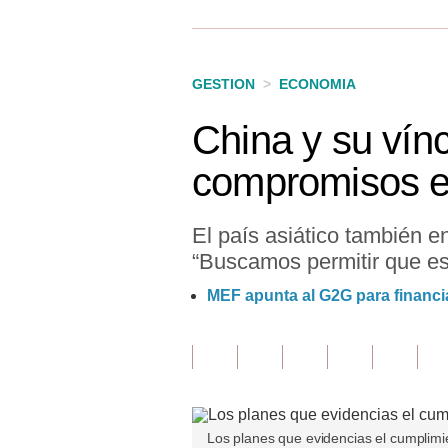
Finanzas Personales
Inmobiliarias
GESTION
>
ECONOMIA
Plus G
China y su vínc
Opinión
compromisos en
Editorial
Pregunta de hoy
El país asiático también e
“Buscamos permitir que es
Blogs
MEF apunta al G2G para financia
Tendencias
Lujo
Viajes
Moda
Los planes que evidencias el cumplimie