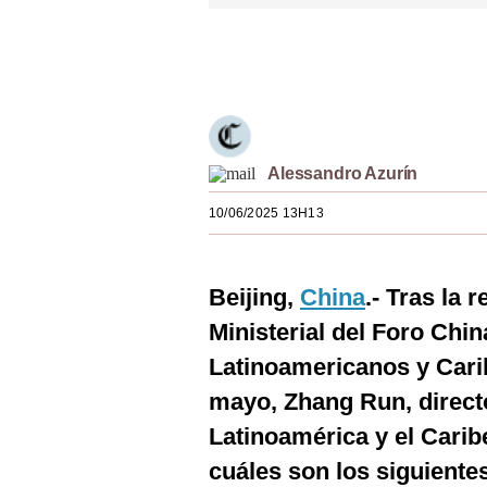
Estilos
Únete a nuestro canal
Mundo
EEUU
México
Alessandro Azurín
España
10/06/2025 13H13
Internacional
Tecnología
Beijing,
China
.- Tras la 
Club del Suscriptor
Ministerial del Foro Ch
Latinoamericanos y Cari
Mix
mayo, Zhang Run, direct
G de Gestión
Latinoamérica y el Carib
Notas Contratadas
cuáles son los siguientes