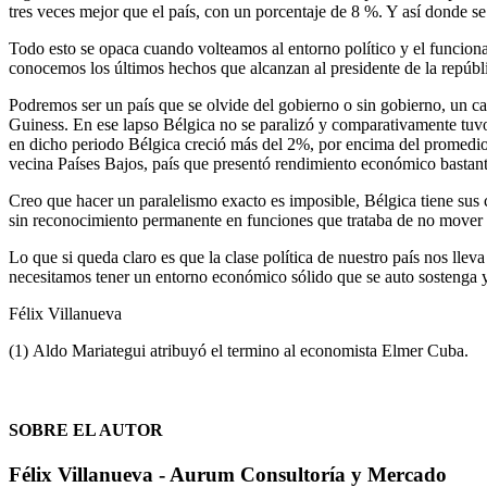
tres veces mejor que el país, con un porcentaje de 8 %. Y así donde 
Todo esto se opaca cuando volteamos al entorno político y el funcion
conocemos los últimos hechos que alcanzan al presidente de la repúbl
Podremos ser un país que se olvide del gobierno o sin gobierno, un c
Guiness. En ese lapso Bélgica no se paralizó y comparativamente tuvo
en dicho periodo Bélgica creció más del 2%, por encima del promedio
vecina Países Bajos, país que presentó rendimiento económico bastan
Creo que hacer un paralelismo exacto es imposible, Bélgica tiene sus 
sin reconocimiento permanente en funciones que trataba de no mover n
Lo que si queda claro es que la clase política de nuestro país nos lle
necesitamos tener un entorno económico sólido que se auto sostenga y
Félix Villanueva
(1) Aldo Mariategui atribuyó el termino al economista Elmer Cuba.
SOBRE EL AUTOR
Félix Villanueva - Aurum Consultoría y Mercado