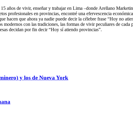
 15 años de vivir, enseñar y trabajar en Lima –donde Arellano Marke
s profesionales en provincias, encontré una efervescencia económica qu
 que hacen que ahora ya nadie puede decir la célebre frase “Hoy no atie
ios modernos con las tradiciones, las formas de vivir peculiares de cada 
sas decidan por fin decir “Hoy sí atiendo provincias”.
minero) y los de Nueva York
ruana