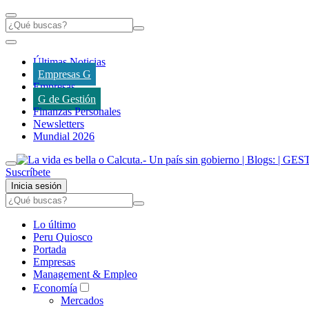
Últimas Noticias
Empresas G
Empresas
G de Gestión
Finanzas Personales
Newsletters
Mundial 2026
Suscríbete
Inicia sesión
Lo último
Peru Quiosco
Portada
Empresas
Management & Empleo
Economía
Mercados