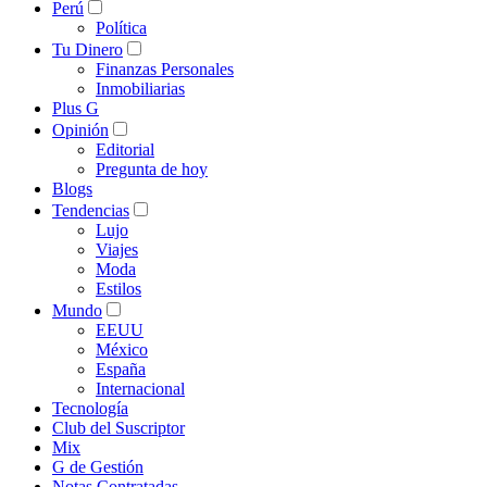
Perú
Política
Tu Dinero
Finanzas Personales
Inmobiliarias
Plus G
Opinión
Editorial
Pregunta de hoy
Blogs
Tendencias
Lujo
Viajes
Moda
Estilos
Mundo
EEUU
México
España
Internacional
Tecnología
Club del Suscriptor
Mix
G de Gestión
Notas Contratadas