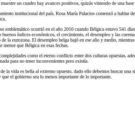
se muestre un cuadro hay avances positivos, quizás viniendo de una bas
amiento institucional del país, Rosa María Palacios comenzó a hablar d
ica.
aso emblemático ocurrió en el año 2010 cuando Bélgica estuvo 541 días 
 buenos índices económicos, el crecimiento, el desempleo y las cuenta
 de la eurozona. El desempleo belga bajó en ese año y medio, mientra
te menor que Bélgica en esas fechas.
complejidades como el eterno conflicto entre dos culturas opuestas, ade
ada para no tener inconvenientes pero existía.
va de la vida es bella al extremo opuesto, dado ello debemos buscar una 
 que el gobierno sea lo menos importante de lo importante.