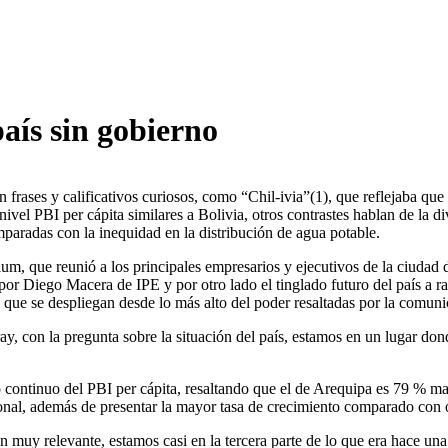
país sin gobierno
 frases y calificativos curiosos, como “Chil-ivia”(1), que reflejaba que
nivel PBI per cápita similares a Bolivia, otros contrastes hablan de la d
paradas con la inequidad en la distribución de agua potable.
, que reunió a los principales empresarios y ejecutivos de la ciudad de
 por Diego Macera de IPE y por otro lado el tinglado futuro del país a ra
s, que se despliegan desde lo más alto del poder resaltadas por la comu
, con la pregunta sobre la situación del país, estamos en un lugar dond
continuo del PBI per cápita, resaltando que el de Arequipa es 79 % may
al, además de presentar la mayor tasa de crecimiento comparado con ot
 en muy relevante, estamos casi en la tercera parte de lo que era hace un