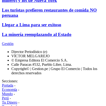
minero) y los de Nueva York
Los turistas prefieren restaurantes de comida NO
peruana
Llegar a Lima para ser exitoso
La minería reemplazando al Estado
Gestión
Director Periodístico (e)
VÍCTOR MELGAREJO
© Empresa Editora El Comercio S.A.
Calle Paracas #532, Pueblo Libre, Lima.
Copyright© | Gestion.pe | Grupo El Comercio | Todos los
derechos reservados
Secciones:
Portada
-
Economía
-
Mundo
-
Perú
-
Tu Dinero
-