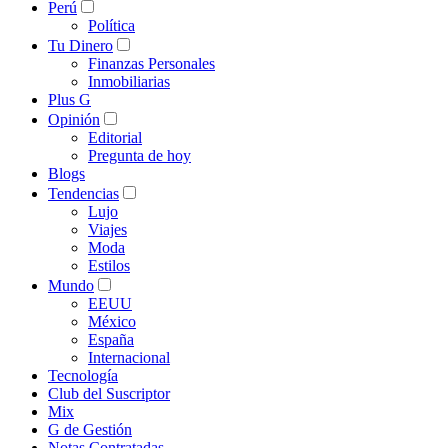
Perú
Política
Tu Dinero
Finanzas Personales
Inmobiliarias
Plus G
Opinión
Editorial
Pregunta de hoy
Blogs
Tendencias
Lujo
Viajes
Moda
Estilos
Mundo
EEUU
México
España
Internacional
Tecnología
Club del Suscriptor
Mix
G de Gestión
Notas Contratadas