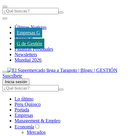
Últimas Noticias
Empresas G
Empresas
G de Gestión
Finanzas Personales
Newsletters
Mundial 2026
Suscríbete
Inicia sesión
Lo último
Peru Quiosco
Portada
Empresas
Management & Empleo
Economía
Mercados