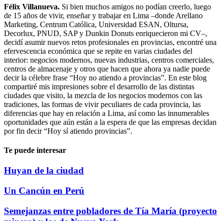
Félix Villanueva.
Si bien muchos amigos no podían creerlo, luego
de 15 años de vivir, enseñar y trabajar en Lima –donde Arellano
Marketing, Centrum Católica, Universidad ESAN, Oltursa,
Decorlux, PNUD, SAP y Dunkin Donuts enriquecieron mi CV–,
decidí asumir nuevos retos profesionales en provincias, encontré una
efervescencia económica que se repite en varias ciudades del
interior: negocios modernos, nuevas industrias, centros comerciales,
centros de almacenaje y otros que hacen que ahora ya nadie puede
decir la célebre frase “Hoy no atiendo a provincias”. En este blog
compartiré mis impresiones sobre el desarrollo de las distintas
ciudades que visito, la mezcla de los negocios modernos con las
tradiciones, las formas de vivir peculiares de cada provincia, las
diferencias que hay en relación a Lima, así como las innumerables
oportunidades que aún están a la espera de que las empresas decidan
por fin decir “Hoy sí atiendo provincias”.
Te puede interesar
Huyan de la ciudad
Un Cancún en Perú
Semejanzas entre pobladores de Tía María (proyecto