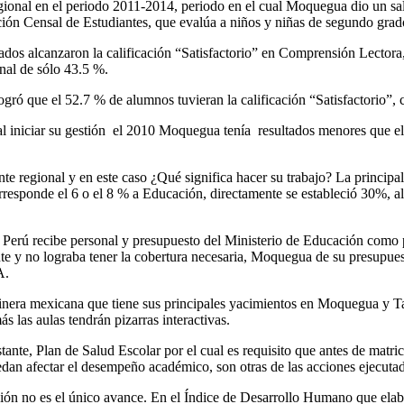
gional en el periodo 2011-2014, periodo en el cual Moquegua dio un salt
ción Censal de Estudiantes, que evalúa a niños y niñas de segundo gra
s alcanzaron la calificación “Satisfactorio” en Comprensión Lectora, q
onal de sólo 43.5 %.
gró que el 52.7 % de alumnos tuvieran la calificación “Satisfactorio”,
 al iniciar su gestión el 2010 Moquegua tenía resultados menores que e
e regional y en este caso ¿Qué significa hacer su trabajo? La principal
corresponde el 6 o el 8 % a Educación, directamente se estableció 30%,
 Perú recibe personal y presupuesto del Ministerio de Educación com
nte y no lograba tener la cobertura necesaria, Moquegua de su presupue
A.
minera mexicana que tiene sus principales yacimientos en Moquegua y Tac
 las aulas tendrán pizarras interactivas.
nte, Plan de Salud Escolar por el cual es requisito que antes de matric
uedan afectar el desempeño académico, son otras de las acciones ejecuta
ón no es el único avance. En el Índice de Desarrollo Humano que elab