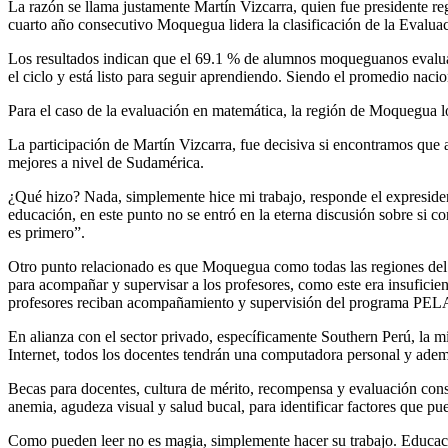
La razón se llama justamente Martín Vizcarra, quien fue presidente re
cuarto año consecutivo Moquegua lidera la clasificación de la Evalua
Los resultados indican que el 69.1 % de alumnos moqueguanos evaluado
el ciclo y está listo para seguir aprendiendo. Siendo el promedio naci
Para el caso de la evaluación en matemática, la región de Moquegua lo
La participación de Martín Vizcarra, fue decisiva si encontramos que
mejores a nivel de Sudamérica.
¿Qué hizo? Nada, simplemente hice mi trabajo, responde el expresident
educación, en este punto no se entró en la eterna discusión sobre si 
es primero”.
Otro punto relacionado es que Moquegua como todas las regiones del
para acompañar y supervisar a los profesores, como este era insuficie
profesores reciban acompañamiento y supervisión del programa PEL
En alianza con el sector privado, específicamente Southern Perú, la 
Internet, todos los docentes tendrán una computadora personal y además
Becas para docentes, cultura de mérito, recompensa y evaluación consta
anemia, agudeza visual y salud bucal, para identificar factores que p
Como pueden leer no es magia, simplemente hacer su trabajo. Educaci