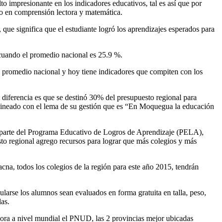
o impresionante en los indicadores educativos, tal es así que por
do en comprensión lectora y matemática.
ue significa que el estudiante logró los aprendizajes esperados para
 cuando el promedio nacional es 25.9 %.
l promedio nacional y hoy tiene indicadores que compiten con los
 diferencia es que se destinó 30% del presupuesto regional para
 alineado con el lema de su gestión que es “En Moquegua la educación
o parte del Programa Educativo de Logros de Aprendizaje (PELA),
sto regional agrego recursos para lograr que más colegios y más
na, todos los colegios de la región para este año 2015, tendrán
ularse los alumnos sean evaluados en forma gratuita en talla, peso,
das.
ora a nivel mundial el PNUD, las 2 provincias mejor ubicadas