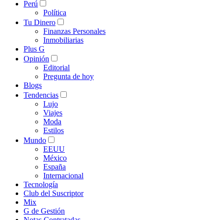
Perú
Política
Tu Dinero
Finanzas Personales
Inmobiliarias
Plus G
Opinión
Editorial
Pregunta de hoy
Blogs
Tendencias
Lujo
Viajes
Moda
Estilos
Mundo
EEUU
México
España
Internacional
Tecnología
Club del Suscriptor
Mix
G de Gestión
Notas Contratadas