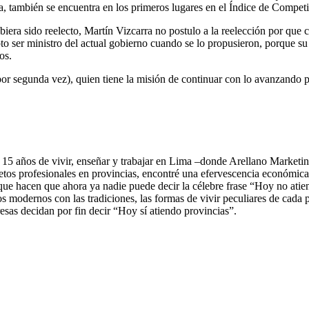
a, también se encuentra en los primeros lugares en el Índice de Competi
biera sido reelecto, Martín Vizcarra no postulo a la reelección por qu
to ser ministro del actual gobierno cuando se lo propusieron, porque su
os.
r segunda vez), quien tiene la misión de continuar con lo avanzando po
 15 años de vivir, enseñar y trabajar en Lima –donde Arellano Marke
s profesionales en provincias, encontré una efervescencia económica qu
 que hacen que ahora ya nadie puede decir la célebre frase “Hoy no atie
ios modernos con las tradiciones, las formas de vivir peculiares de cada 
sas decidan por fin decir “Hoy sí atiendo provincias”.