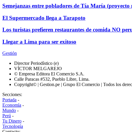
Semejanzas entre pobladores de Tía María (proyecto 
El Supermercado llega a Tarapoto
Los turistas prefieren restaurantes de comida NO pe
Llegar a Lima para ser exitoso
Gestión
Director Periodístico (e)
VÍCTOR MELGAREJO
© Empresa Editora El Comercio S.A.
Calle Paracas #532, Pueblo Libre, Lima.
Copyright© | Gestion.pe | Grupo El Comercio | Todos los dere
Secciones:
Portada
-
Economía
-
Mundo
-
Perú
-
Tu Dinero
-
Tecnología
Contacto: