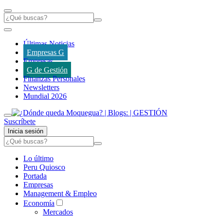
Últimas Noticias
Empresas G
Empresas
G de Gestión
Finanzas Personales
Newsletters
Mundial 2026
Suscríbete
Inicia sesión
Lo último
Peru Quiosco
Portada
Empresas
Management & Empleo
Economía
Mercados