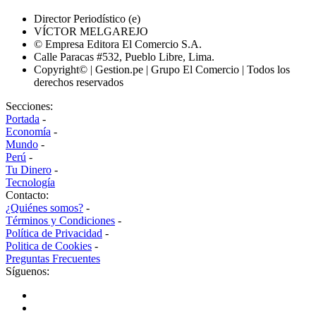
Director Periodístico (e)
VÍCTOR MELGAREJO
© Empresa Editora El Comercio S.A.
Calle Paracas #532, Pueblo Libre, Lima.
Copyright© | Gestion.pe | Grupo El Comercio | Todos los
derechos reservados
Secciones:
Portada
-
Economía
-
Mundo
-
Perú
-
Tu Dinero
-
Tecnología
Contacto:
¿Quiénes somos?
-
Términos y Condiciones
-
Política de Privacidad
-
Politica de Cookies
-
Preguntas Frecuentes
Síguenos: