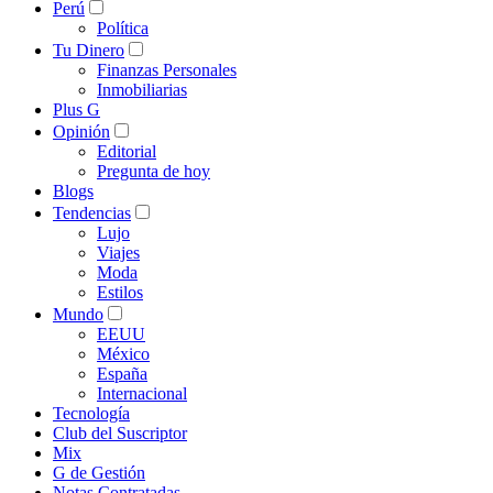
Perú
Política
Tu Dinero
Finanzas Personales
Inmobiliarias
Plus G
Opinión
Editorial
Pregunta de hoy
Blogs
Tendencias
Lujo
Viajes
Moda
Estilos
Mundo
EEUU
México
España
Internacional
Tecnología
Club del Suscriptor
Mix
G de Gestión
Notas Contratadas