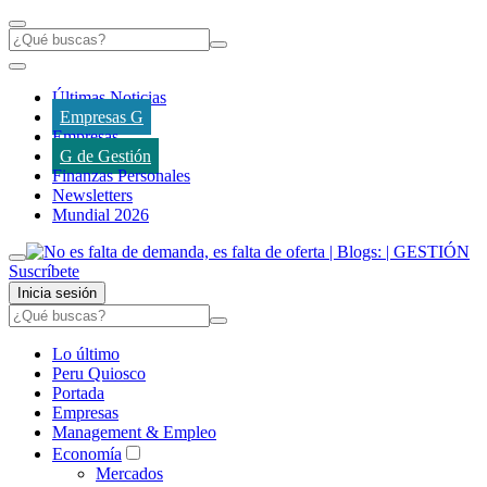
Últimas Noticias
Empresas G
Empresas
G de Gestión
Finanzas Personales
Newsletters
Mundial 2026
Suscríbete
Inicia sesión
Lo último
Peru Quiosco
Portada
Empresas
Management & Empleo
Economía
Mercados