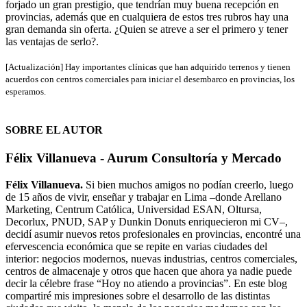
forjado un gran prestigio, que tendrían muy buena recepción en
provincias, además que en cualquiera de estos tres rubros hay una
gran demanda sin oferta. ¿Quien se atreve a ser el primero y tener
las ventajas de serlo?.
[Actualización] Hay importantes clínicas que han adquirido terrenos y tienen
acuerdos con centros comerciales para iniciar el desembarco en provincias, los
esperamos.
SOBRE EL AUTOR
Félix Villanueva - Aurum Consultoría y Mercado
Félix Villanueva.
Si bien muchos amigos no podían creerlo, luego
de 15 años de vivir, enseñar y trabajar en Lima –donde Arellano
Marketing, Centrum Católica, Universidad ESAN, Oltursa,
Decorlux, PNUD, SAP y Dunkin Donuts enriquecieron mi CV–,
decidí asumir nuevos retos profesionales en provincias, encontré una
efervescencia económica que se repite en varias ciudades del
interior: negocios modernos, nuevas industrias, centros comerciales,
centros de almacenaje y otros que hacen que ahora ya nadie puede
decir la célebre frase “Hoy no atiendo a provincias”. En este blog
compartiré mis impresiones sobre el desarrollo de las distintas